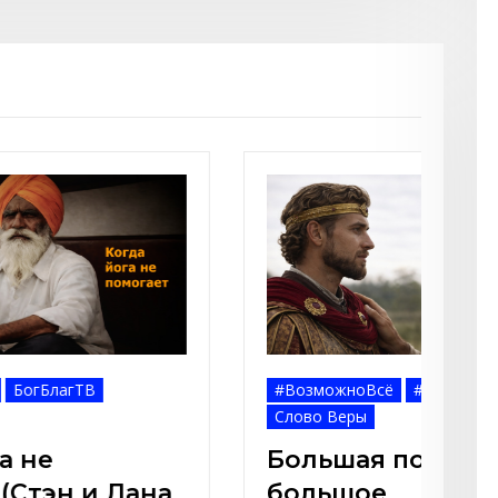
#ВозможноВсё
БогБлагТВ
КСердцу
Сезон 5
Смотри, что сделал
или
Господь (Стэн и Лана —