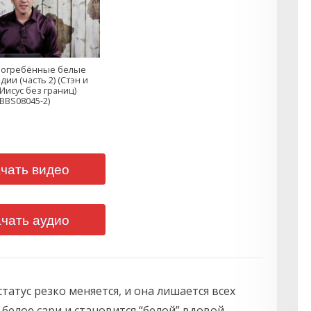
погребённые белые
ии (часть 2) (Стэн и
 Иисус без границ)
(BBS08045-2)
чать видео
чать аудио
статус резко меняется, и она лишается всех
белое сари и становится “белой” вдовой.