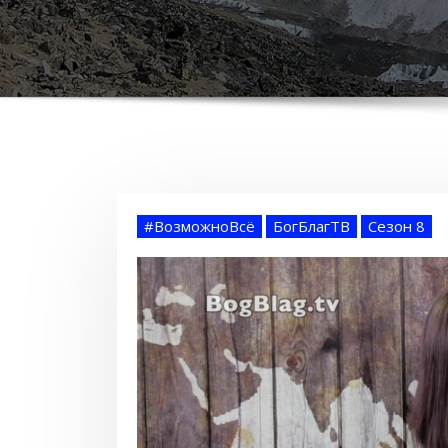
#ВозможноВсё
БогБлагТВ
Сезон 8