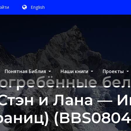
ойти
English
Понятная Библия
Наши книги
Проекты
огребённые бе
Стэн и Лана — И
раниц) (BBS0804