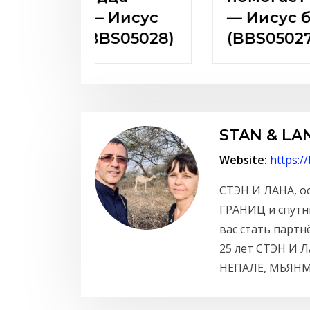
ез границ)
приобретение?
)
STAN & LA
Website:
https:/
СТЭН И ЛАНА, о
ГРАНИЦ и спутн
вас стать партн
25 лет СТЭН И 
НЕПАЛЕ, МЬЯНМЕ