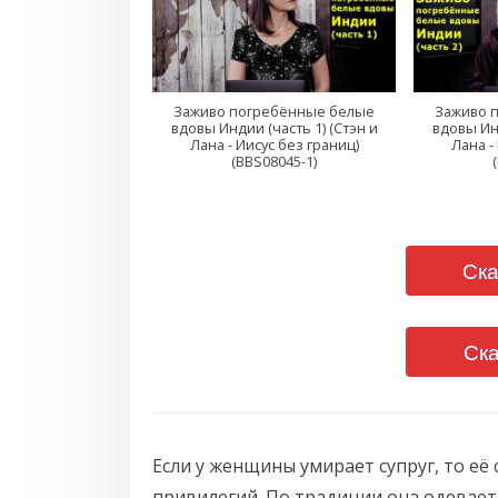
Заживо погребённые белые
Заживо 
вдовы Индии (часть 1) (Стэн и
вдовы Инд
Лана - Иисус без границ)
Лана -
(BBS08045-1)
Ска
Ска
Если у женщины умирает супруг, то её 
привилегий. По традиции она одевает 