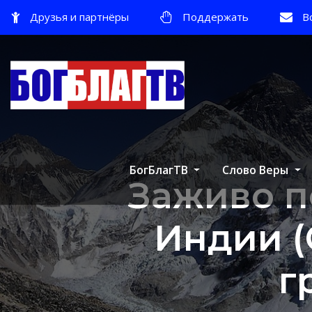
Друзья и партнёры
Поддержать
В
БогБлагТВ
Слово Веры
Заживо п
Индии (
г