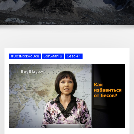
#ВозможноВсё
БогБлагТВ
Сезон 1