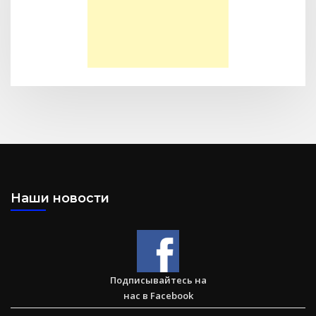
Моя Надежда — Детское служение для обездоленных
детей в Акрабаде
Наши новости
Послание к Филиппийцам
Подписывайтесь на
нас в Facebook
Большая потеря или большое приобретение?