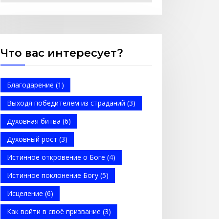
Спаситель —
Общеобразовательная
школа в Акрабаде
Что вас интересует?
Послание к
Ефесянам
Когда йога не
Благодарение
(1)
помогает (Стэн и
Выходя победителем из страданий
(3)
Лана — Иисус без
Духовная битва
(6)
границ)
(BBS05027)
Духовный рост
(3)
Моя Надежда —
Истинное откровение о Боге
(4)
Детское служение
Истинное поклонение Богу
(5)
для обездоленных
Исцеление
(6)
детей в Акрабаде
Послание к
Как войти в своё призвание
(3)