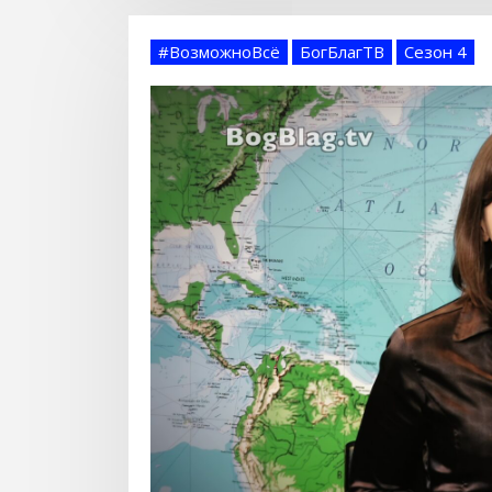
#ВозможноВсё
БогБлагТВ
Сезон 4