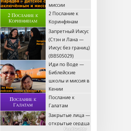
Коринфянам
Запретный Иисус
(Стэн и Лана —
Иисус без границ)
(BBS05029)
Иди по Воде —
Библейские
школы и миссия в
Кении
Послание к
Галатам
Закрытые лица —
открытые сердца
(Стэн и Лана —
Иисус без границ)
(BBS05028)