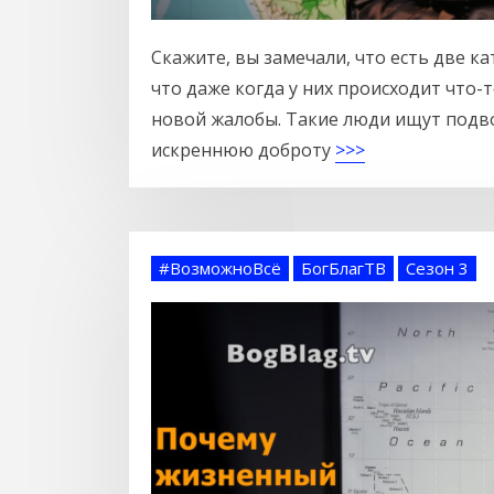
Скажите, вы замечали, что есть две к
что даже когда у них происходит что-т
новой жалобы. Такие люди ищут подво
искреннюю доброту
>>>
#ВозможноВсё
БогБлагТВ
Сезон 3