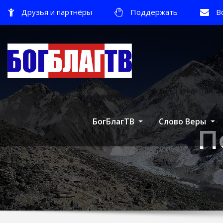
Друзья и партнёры
Поддержать
В
БогБлагТВ
Слово Веры
П