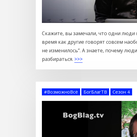
Скажите, вы замечали, что одни люди 
время как другие говорят совсем наобо
не изменилось”. А знаете, почему лю
разбираться.
>>>
#ВозможноВсё
БогБлагТВ
Сезон 4