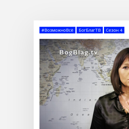
#ВозможноВсё
БогБлагТВ
Сезон 4