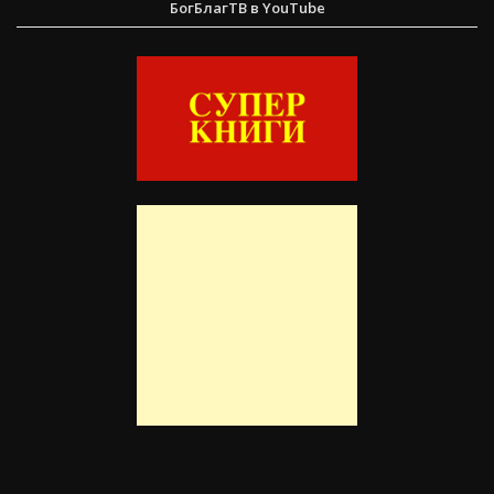
БогБлагТВ в YouTube