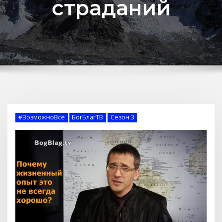
страданий
#ВозможноВсё
БогБлагТВ
Сезон 3