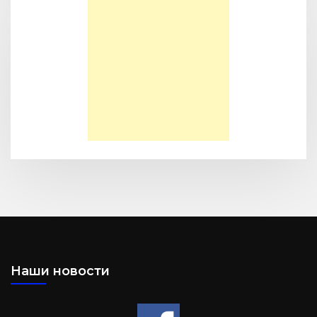
Моя Надежда — Детское служение для обездоленных
детей в Акрабаде
Послание к Филиппийцам
Наши новости
Большая потеря или большое приобретение?