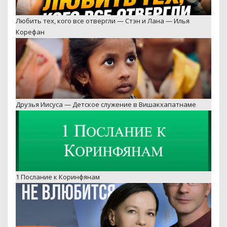
Друзья Иисуса — Детское служение в Вишакхапатнаме
1 Послание к Коринфянам
Пусть он в меня не влюбится — Невероятная история
Стэна и Ланы Путаловых — Пятайкины