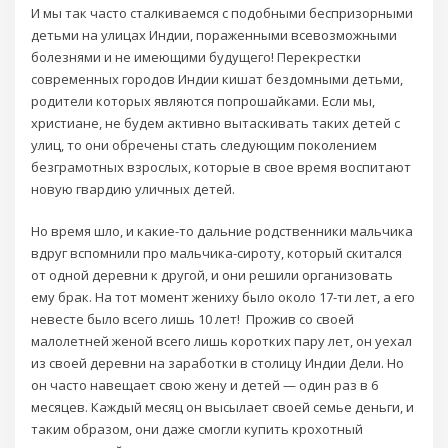
И мы так часто сталкиваемся с подобными беспризорными
детьми на улицах Индии, пораженными всевозможными
болезнями и не имеющими будущего! Перекрестки
современных городов Индии кишат бездомными детьми,
родители которых являются попрошайками. Если мы,
христиане, не будем активно вытаскивать таких детей с
улиц, то они обречены стать следующим поколением
безграмотных взрослых, которые в свое время воспитают
новую гвардию уличных детей.
Но время шло, и какие-то дальние родственники мальчика
вдруг вспомнили про мальчика-сироту, который скитался
от одной деревни к другой, и они решили организовать
ему брак. На тот момент жениху было около 17-ти лет, а его
невесте было всего лишь 10 лет! Прожив со своей
малолетней женой всего лишь коротких пару лет, он уехал
из своей деревни на заработки в столицу Индии Дели. Но
он часто навещает свою жену и детей — один раз в 6
месяцев. Каждый месяц он высылает своей семье деньги, и
таким образом, они даже смогли купить крохотный