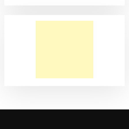
Когда йога не помогает (Стэн и Лана — Иисус без границ)
(BBS05027)
Моя Надежда — Детское служение для обездоленных
детей в Акрабаде
Послание к Филиппийцам