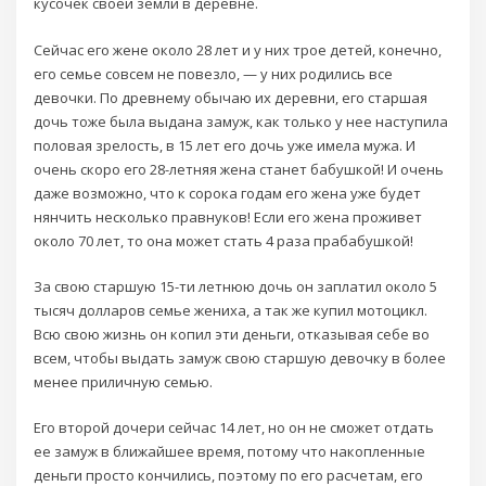
кусочек своей земли в деревне.
Сейчас его жене около 28 лет и у них трое детей, конечно,
его семье совсем не повезло, — у них родились все
девочки. По древнему обычаю их деревни, его старшая
дочь тоже была выдана замуж, как только у нее наступила
половая зрелость, в 15 лет его дочь уже имела мужа. И
очень скоро его 28-летняя жена станет бабушкой! И очень
даже возможно, что к сорока годам его жена уже будет
нянчить несколько правнуков! Если его жена проживет
около 70 лет, то она может стать 4 раза прабабушкой!
За свою старшую 15-ти летнюю дочь он заплатил около 5
тысяч долларов семье жениха, а так же купил мотоцикл.
Всю свою жизнь он копил эти деньги, отказывая себе во
всем, чтобы выдать замуж свою старшую девочку в более
менее приличную семью.
Его второй дочери сейчас 14 лет, но он не сможет отдать
ее замуж в ближайшее время, потому что накопленные
деньги просто кончились, поэтому по его расчетам, его