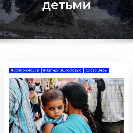
детьми
#ВозможноВсё
#ИзИндииСЛюбовью
Слово Веры