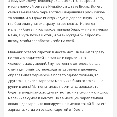
Этому молодому человеку около 35 лет. Он вырос в
мусульманской семье в Индийском штате Бихар. Вся его
семья занималась фермерством, выращивая рис и какие-
то овощи. И он даже иногда ходил в деревенскую школу,
где был один учитель сразу на все классы. Но когда
мальчик был в пятом классе, пришла беда, — у него умерла
мама, а чуть позже и отец, и он вынужден был бросить
школу, чтобы заработать себе на хлеб.
Мальчик остался сиротой в десять лет. Он лишился сразу
не только родителей, но так же и нормальных
человеческих условий. Ему постоянно хотелось есть, он
спал, где придётся, переходя из деревни в деревню,
обрабатывая фермерские поля то одного хозяина, то
другого. В начале зарплата мальчика была всего лишь 2
рупии в день! Мы попытались посчитать, сколько это
будет в американских центах, но так и не смогли – слишком
маленькая сумма в центах. Но за месяц он зарабатывал
около 1 доллара! Это шокирует, но именно такой была его
зарплата, когда он остался сиротой в 10 лет.