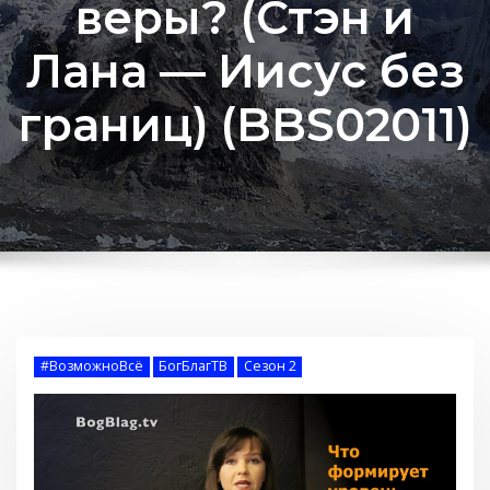
веры? (Стэн и
Лана — Иисус без
границ) (BBS02011)
#ВозможноВсё
БогБлагТВ
Сезон 2