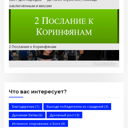
заключённым и миссии
2 Послание к Коринфянам
Запретный Иисус (Стэн и Лана — Иисус без границ)
Что вас интересует?
(BBS05029)
Благодарение
(1)
Выходя победителем из страданий
(3)
Духовная битва
(6)
Духовный рост
(3)
Истинное откровение о Боге
(4)