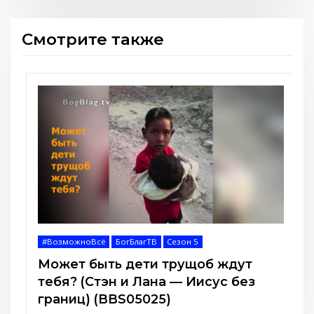
Смотрите также
#ВозможноВсё
БогБлагТВ
Сезон 4
Можно ли изменить судьбу? (Стэн
и Лана — Иисус без границ)
(BBS04024)