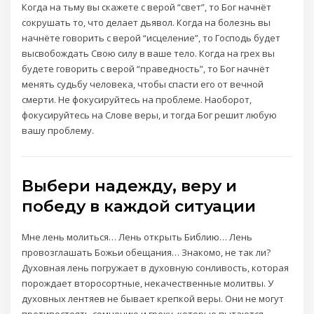
Когда на тьму вы скажете с верой “свет”, то Бог начнёт
сокрушать то, что делает дьявол. Когда на болезнь вы
начнёте говорить с верой “исцеление”, то Господь будет
высвобождать Свою силу в ваше тело. Когда на грех вы
будете говорить с верой “праведность”, то Бог начнёт
менять судьбу человека, чтобы спасти его от вечной
смерти. Не фокусируйтесь на проблеме. Наоборот,
фокусируйтесь на Слове веры, и тогда Бог решит любую
вашу проблему.
Выбери надежду, веру и
победу в каждой ситуации
Мне лень молиться… Лень открыть Библию… Лень
провозглашать Божьи обещания… Знакомо, не так ли?
Духовная лень погружает в духовную сонливость, которая
порождает второсортные, некачественные молитвы. У
духовных лентяев не бывает крепкой веры. Они не могут