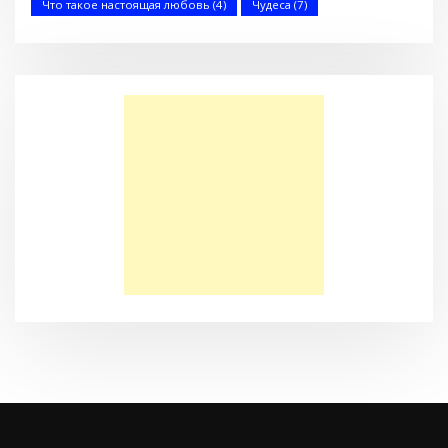
Что такое настоящая любовь
(4)
Чудеса
(7)
Моя Надежда — Детское служение для обездоленных
детей в Акрабаде
Послание к Филиппийцам
Большая потеря или большое приобретение?