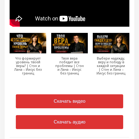
Что формирует
Твоя вера
Выбери надежду,
уровень твоей
победит все
веру и победу в
веры? | Стэн и
проблемы | Стэн
каждой ситуации
Лана – Иисус без
и Лана – Иисус
| Стэн и Лана –
границ
без границ
Иисус без границ
Скачать видео
Скачать аудио