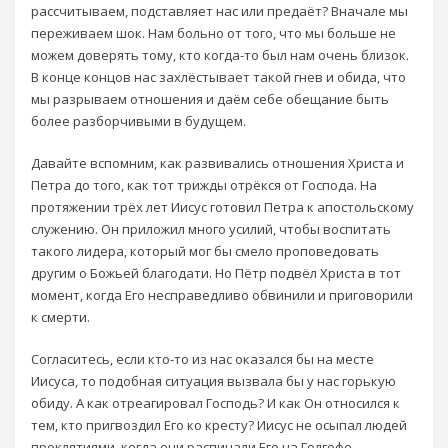
рассчитываем, подставляет нас или предаёт? Вначале мы
переживаем шок. Нам больно от того, что мы больше не
можем доверять тому, кто когда-то был нам очень близок.
В конце концов нас захлёстывает такой гнев и обида, что
мы разрываем отношения и даём себе обещание быть
более разборчивыми в будущем.
Давайте вспомним, как развивались отношения Христа и
Петра до того, как тот трижды отрёкся от Господа. На
протяжении трёх лет Иисус готовил Петра к апостольскому
служению. Он приложил много усилий, чтобы воспитать
такого лидера, который мог бы смело проповедовать
другим о Божьей благодати. Но Пётр подвёл Христа в тот
момент, когда Его несправедливо обвинили и приговорили
к смерти.
Согласитесь, если кто-то из нас оказался бы на месте
Иисуса, то подобная ситуация вызвала бы у нас горькую
обиду. А как отреагировал Господь? И как Он относился к
тем, кто пригвоздил Его ко кресту? Иисус не осыпал людей
проклятиями, когда они распинали Его на Голгофе.