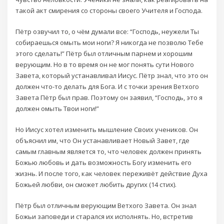
такой акт смирения со стороны своего Учителя и Господа.
Пётр озвучил то, о чём думали все: “Господь, неужели Ты
собираешься омыть мои ноги? Я никогда не позволю Тебе
этого сделать!” Пётр был отличным парнем и хорошим
верующим. Но в то время он не мог понять сути Нового
Завета, который устанавливал Иисус. Пётр знал, что это он
должен что-то делать для Бога. И с точки зрения Ветхого
Завета Пётр был прав. Поэтому он заявил, “Господь, это я
должен омыть Твои ноги!”
Но Иисус хотел изменить мышление Своих учеников. Он
объяснил им, что Он устанавливает Новый Завет, где
самым главным является то, что человек должен принять
Божью любовь и дать возможность Богу изменить его
жизнь. И после того, как человек переживёт действие Духа
Божьей любви, он сможет любить других (14 стих).
Пётр был отличным верующим Ветхого Завета. Он знал
Божьи заповеди и старался их исполнять. Но, встретив