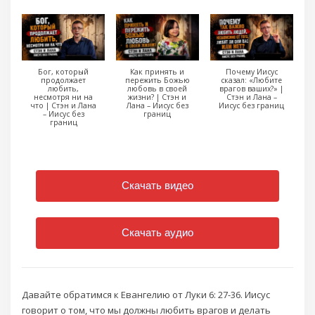
Бог, который
Как принять и
Почему Иисус
продолжает
пережить Божью
сказал: «Любите
любить,
любовь в своей
врагов ваших?» |
несмотря ни на
жизни? | Стэн и
Стэн и Лана –
что | Стэн и Лана
Лана – Иисус без
Иисус без границ
– Иисус без
границ
границ
Скачать видео
Скачать аудио
Давайте обратимся к Евангелию от Луки 6: 27-36. Иисус
говорит о том, что мы должны любить врагов и делать