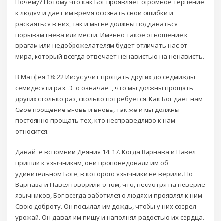
Почему? Потому что как Бог проявляет огромное терпение
к людям и даёт им время осознать свои ошибки и
раскаяться в них, так и мы не должны поддаваться
порывам гнева или мести. Именно такое отношение к
врагам или недоброжелателям будет отличать нас от
мира, который всегда отвечает ненавистью на ненависть.
В Матфея 18: 22 Иисус учит прощать других до седмижды
семидесяти раз. Это означает, что мы должны прощать
других столько раз, сколько потребуется. Как Бог даёт нам
Своё прощение вновь и вновь, так же и мы должны
постоянно прощать тех, кто несправедливо к нам
относится.
Давайте вспомним Деяния 14: 17. Когда Варнава и Павел
пришли к язычникам, они проповедовали им об
удивительном Боге, в которого язычники не верили. Но
Варнава и Павел говорили о том, что, несмотря на неверие
язычников, Бог всегда заботился о людях и проявлял к ним
Свою доброту. Он посылал им дождь, чтобы у них созрел
урожай. Он давал им пищу и наполнял радостью их сердца.