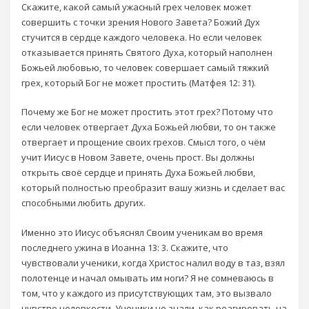
Скажите, какой самый ужасный грех человек может
совершить с точки зрения Нового Завета? Божий Дух
стучится в сердце каждого человека. Но если человек
отказывается принять Святого Духа, который наполнен
Божьей любовью, то человек совершает самый тяжкий
грех, который Бог не может простить (Матфея 12: 31).
Почему же Бог не может простить этот грех? Потому что
если человек отвергает Духа Божьей любви, то он также
отвергает и прощение своих грехов. Смысл того, о чём
учит Иисус в Новом Завете, очень прост. Вы должны
открыть своё сердце и принять Духа Божьей любви,
который полностью преобразит вашу жизнь и сделает вас
способными любить других.
Именно это Иисус объяснял Своим ученикам во время
последнего ужина в Иоанна 13: 3. Скажите, что
чувствовали ученики, когда Христос налил воду в таз, взял
полотенце и начал омывать им ноги? Я не сомневаюсь в
том, что у каждого из присутствующих там, это вызвало
чувство неловкости. Ученики не знали, как реагировать на