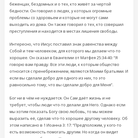
беженцах, бездомных и о тех, кто живёт за чертой
бедности. Он говорил о людях, у которых огромные
проблемы со здоровьем и которые не могут сами
выходить из дома. Он также говорил о тех, кто совершил
преступления и находится в местах лишения свободы.
Интересно, что Иисус поставил знак равенства между
Собой и тем человеком, для которого мы делаем что-то
хорошее. Он сказал в Евангелии от Матфея 25:34-40: “Я
говорю вам правду. Все эти люди, к которым общество
относится с пренебрежением, являются Моими братьями. И
если вы сделали добро для одного из них, то это
равносильно тому, что вы сделали добро для Меня”.
Бог ни в чём не нуждается. Он Сам даёт жизнь и не
требует, чтобы люди что-то делали для Него. Однако если
мы хотим показать Богу свою любовь, то мы можем
выразить её, сделав что-то хорошее другому человеку. Об
этом написано в 1 Иоанна 3: 17: “Предположим, у кого-то
есть возможность помогать другим. Но когда он видит