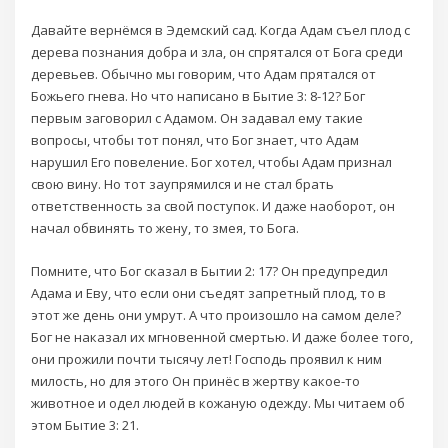
Давайте вернёмся в Эдемский сад. Когда Адам съел плод с
дерева познания добра и зла, он спрятался от Бога среди
деревьев. Обычно мы говорим, что Адам прятался от
Божьего гнева. Но что написано в Бытие 3: 8-12? Бог
первым заговорил с Адамом. Он задавал ему такие
вопросы, чтобы тот понял, что Бог знает, что Адам
нарушил Его повеление. Бог хотел, чтобы Адам признал
свою вину. Но тот заупрямился и не стал брать
ответственность за свой поступок. И даже наоборот, он
начал обвинять то жену, то змея, то Бога.
Помните, что Бог сказал в Бытии 2: 17? Он предупредил
Адама и Еву, что если они съедят запретный плод, то в
этот же день они умрут. А что произошло на самом деле?
Бог не наказал их мгновенной смертью. И даже более того,
они прожили почти тысячу лет! Господь проявил к ним
милость, но для этого Он принёс в жертву какое-то
животное и одел людей в кожаную одежду. Мы читаем об
этом Бытие 3: 21.