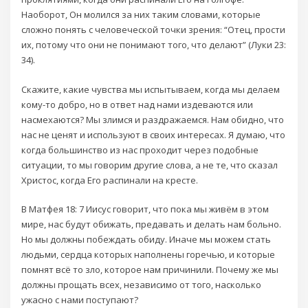
Наоборот, Он молился за них таким словами, которые
сложно понять с человеческой точки зрения: “Отец, прости
их, потому что они не понимают того, что делают” (Луки 23:
34).
Скажите, какие чувства мы испытываем, когда мы делаем
кому-то добро, но в ответ над нами издеваются или
насмехаются? Мы злимся и раздражаемся. Нам обидно, что
нас не ценят и используют в своих интересах. Я думаю, что
когда большинство из нас проходит через подобные
ситуации, то мы говорим другие слова, а не те, что сказал
Христос, когда Его распинали на кресте.
В Матфея 18: 7 Иисус говорит, что пока мы живём в этом
мире, нас будут обижать, предавать и делать нам больно.
Но мы должны побеждать обиду. Иначе мы можем стать
людьми, сердца которых наполнены горечью, и которые
помнят всё то зло, которое нам причинили. Почему же мы
должны прощать всех, независимо от того, насколько
ужасно с нами поступают?