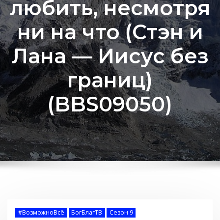
любить, несмотря
ни на что (Стэн и
Лана — Иисус без
границ)
(BBS09050)
#ВозможноВсё
БогБлагТВ
Сезон 9