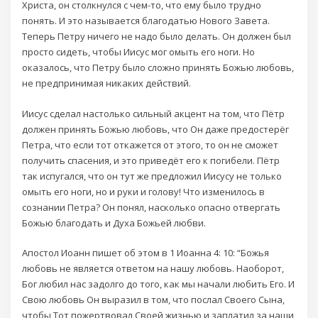
Христа, он столкнулся с чем-то, что ему было трудно
понять. И это называется благодатью Нового Завета.
Теперь Петру ничего не надо было делать. Он должен был
просто сидеть, чтобы Иисус мог омыть его ноги. Но
оказалось, что Петру было сложно принять Божью любовь,
не предпринимая никаких действий.
Иисус сделал настолько сильный акцент на том, что Пётр
должен принять Божью любовь, что Он даже предостерёг
Петра, что если тот откажется от этого, то он не сможет
получить спасения, и это приведёт его к погибели. Пётр
так испугался, что он тут же предложил Иисусу не только
омыть его ноги, но и руки и голову! Что изменилось в
сознании Петра? Он понял, насколько опасно отвергать
Божью благодать и Духа Божьей любви.
Апостол Иоанн пишет об этом в 1 Иоанна 4: 10: “Божья
любовь не является ответом на нашу любовь. Наоборот,
Бог любил нас задолго до того, как мы начали любить Его. И
Свою любовь Он выразил в том, что послал Своего Сына,
чтобы Тот пожертвовал Своей жизнью и заплатил за наши