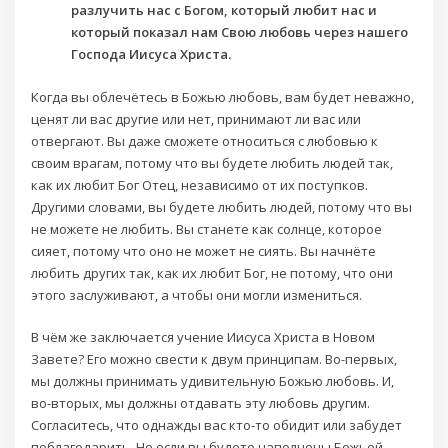
разлучить нас с Богом, который любит нас и
который показал нам Свою любовь через нашего
Господа Иисуса Христа.
Когда вы облечётесь в Божью любовь, вам будет неважно,
ценят ли вас другие или нет, принимают ли вас или
отвергают. Вы даже сможете относиться с любовью к
своим врагам, потому что вы будете любить людей так,
как их любит Бог Отец, независимо от их поступков.
Другими словами, вы будете любить людей, потому что вы
не можете не любить. Вы станете как солнце, которое
сияет, потому что оно не может не сиять. Вы начнёте
любить других так, как их любит Бог, не потому, что они
этого заслуживают, а чтобы они могли измениться.
В чём же заключается учение Иисуса Христа в Новом
Завете? Его можно свести к двум принципам. Во-первых,
мы должны принимать удивительную Божью любовь. И,
во-вторых, мы должны отдавать эту любовь другим.
Согласитесь, что однажды вас кто-то обидит или забудет
поблагодарить. Но если вы будете наполнены Божьей