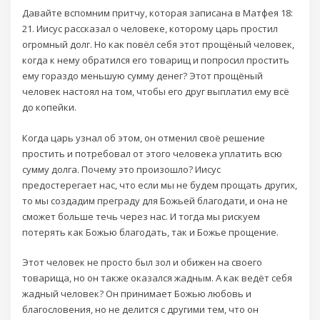
Давайте вспомним притчу, которая записана в Матфея 18:
21. Иисус рассказал о человеке, которому царь простил
огромный долг. Но как повёл себя этот прощёный человек,
когда к нему обратился его товарищ и попросил простить
ему гораздо меньшую сумму денег? Этот прощёный
человек настоял на том, чтобы его друг выплатил ему всё
до копейки.
Когда царь узнал об этом, он отменил своё решение
простить и потребовал от этого человека уплатить всю
сумму долга. Почему это произошло? Иисус
предостерегает нас, что если мы не будем прощать других,
то мы создадим преграду для Божьей благодати, и она не
сможет больше течь через нас. И тогда мы рискуем
потерять как Божью благодать, так и Божье прощение.
Этот человек не просто был зол и обижен на своего
товарища, но он также оказался жадным. А как ведёт себя
жадный человек? Он принимает Божью любовь и
благословения, но не делится с другими тем, что он