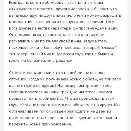
Если мы на кого-то обижаемся, это значит, что мы
отказываемся простить другого человека. И бывает, что
мы дуемся друг на друга из-за мелочей и можем разрушить
многолетние отношения из-за пустяковых причин. Но у
Бога другие качества характера. Он простил Адама и Еву.
Он помиловал их, несмотря на то, что они так и не
раскаялись и не признали своей вины. Задумайтесь,
насколько сильно Бог любит человека, который “сломал”
тот совершенный мир в Эдемском саду, где не было ни
греха, ни болезней, ни страданий.
Скажите, вы замечали, что в нашей жизни бывают
ситуации, когда мы принимаем Божью любовь, но при этом
мы не отдаём её другим? Например, мы просим, чтобы
Господь простил нам наши грехи, но мы отказываемся
прощать тех, кто обидел нас. Что же происходит в этом
случае? Мы не просто злимся или обижаемся на других. Мы
останавливаем поток Божьей благодати и не даём ей
возможности течь через нас, чтобы другие также смогли
пережить Божье прикосновение.