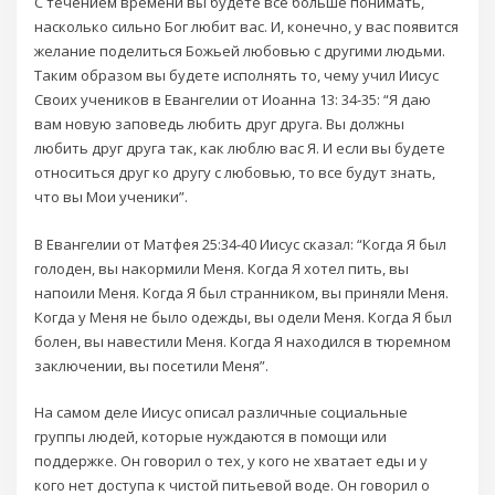
С течением времени вы будете всё больше понимать,
насколько сильно Бог любит вас. И, конечно, у вас появится
желание поделиться Божьей любовью с другими людьми.
Таким образом вы будете исполнять то, чему учил Иисус
Своих учеников в Евангелии от Иоанна 13: 34-35: “Я даю
вам новую заповедь любить друг друга. Вы должны
любить друг друга так, как люблю вас Я. И если вы будете
относиться друг ко другу с любовью, то все будут знать,
что вы Мои ученики”.
В Евангелии от Матфея 25:34-40 Иисус сказал: “Когда Я был
голоден, вы накормили Меня. Когда Я хотел пить, вы
напоили Меня. Когда Я был странником, вы приняли Меня.
Когда у Меня не было одежды, вы одели Меня. Когда Я был
болен, вы навестили Меня. Когда Я находился в тюремном
заключении, вы посетили Меня”.
На самом деле Иисус описал различные социальные
группы людей, которые нуждаются в помощи или
поддержке. Он говорил о тех, у кого не хватает еды и у
кого нет доступа к чистой питьевой воде. Он говорил о