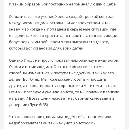
И таким образом Бог постоянно напоминал людям о Себе.
Согласитесь, что учение Христа создаёт резкий контраст
между Богом Отцом и остальным человечеством. И мы
знаем, что когда мы попадаем в серьёзные ситуации, где
мы должны кого-то простить, то наши негативные эмоции
берут верх, и мы забываем о том высоком стандарте,
который Бог установил для Своих детей.
Однако Иисус не просто показал нам разницу между Богом
Отцом и всеми людьми. Он также объяснил, что мы
способны измениться и поступать с другими так, как это
делает Бог Отец. Мы тоже можем любить и прощать
других, а не реагировать с горечью или мстительностью.
Если мы последуем учению Христа, то мы получим великую
награду. И Всевышний назовёт нас Своими сыновьями и
дочерями (Луки 6: 35).
Что же происходит, когда мы ведём себя с врагами или
недоброжелателями так, как учит Христос? Мы