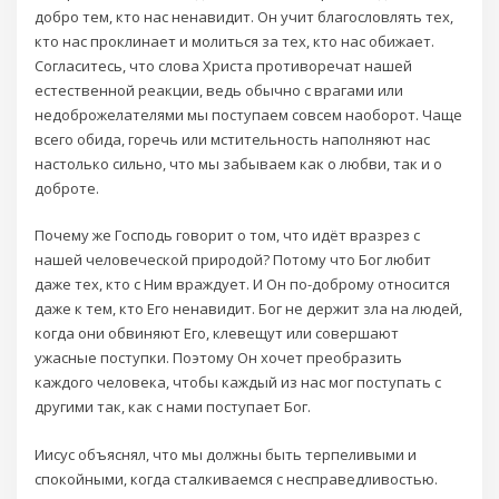
добро тем, кто нас ненавидит. Он учит благословлять тех,
кто нас проклинает и молиться за тех, кто нас обижает.
Согласитесь, что слова Христа противоречат нашей
естественной реакции, ведь обычно с врагами или
недоброжелателями мы поступаем совсем наоборот. Чаще
всего обида, горечь или мстительность наполняют нас
настолько сильно, что мы забываем как о любви, так и о
доброте.
Почему же Господь говорит о том, что идёт вразрез с
нашей человеческой природой? Потому что Бог любит
даже тех, кто с Ним враждует. И Он по-доброму относится
даже к тем, кто Его ненавидит. Бог не держит зла на людей,
когда они обвиняют Его, клевещут или совершают
ужасные поступки. Поэтому Он хочет преобразить
каждого человека, чтобы каждый из нас мог поступать с
другими так, как с нами поступает Бог.
Иисус объяснял, что мы должны быть терпеливыми и
спокойными, когда сталкиваемся с несправедливостью.