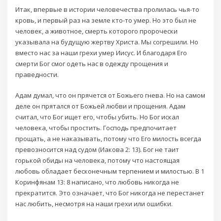
Итак, впервые в истории человечества пролилась чья-то
кровь, и первый раз на земле кто-то умер. Но это был не
человек, а животное, смерть которого пророчески
указывала на будущую жертву Христа. Мы согрешили. Но
вместо нас за наши грехи умер Иисус. И благодаря Его
смерти Бог смог одеть нас в одежду прощения и
праведности.
Адам думал, что он прячется от Божьего гнева. Но на самом
деле он прятался от Божьей любви и прощения. Адам
считал, что Бог ищет его, чтобы убить. Но Бог искал
человека, чтобы простить. Господь предпочитает
прощать, а не наказывать, потому что Его милость всегда
превозносится над судом (Иакова 2: 13). Бог не таит
горькой обиды на человека, потому что настоящая
любовь обладает бесконечным терпением и милостью. В 1
Коринфянам 13: 8 написано, что любовь никогда не
прекратится. Это означает, что Бог никогда не перестанет
нас любить, несмотря на наши грехи или ошибки.