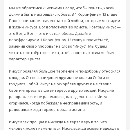
Мы же обратимся к Божьему Слову, чтобы понять, какой
должна быть настоящая любовь. В 1 Коринфянам 13 главе
Павел описывает качества этой любви, которые мы видим
в жизни Иисуса. Бог воплотился во Христе. Поэтому Иисус —
это Бог, а Бог — это и есть любовь. Давайте
перефразируем 1 Коринфянам 13 главу и прочтём её,
заменив слово “любовь” на слово “Иисус”. Мы будем
читать с четвёртого стиха, чтобы понять, каким же был
характер Христа.
Иисус проявлял большое терпение и по-доброму относился
к людям. Он не завидовал другим, не хвалил Себя и не
гордился Собой. Иисус не оскорблял других и не ставил
Свои интересы выше интересов других людей. Иисус не
раздражался и не размышлял, как сделать зло. Иисус
огорчался, когда побеждала несправедливость, и
радовался, когда торжествовала истина.
Иисус всех прощал и никогда не терял веру в то, что
человек может измениться. Иисус всегда вселял надежду в