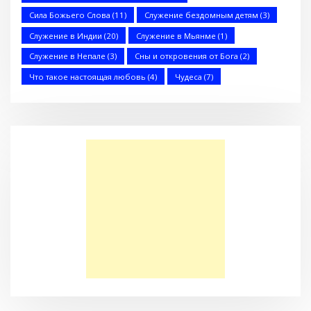
Сила Божьего Слова
(11)
Служение бездомным детям
(3)
Служение в Индии
(20)
Служение в Мьянме
(1)
Служение в Непале
(3)
Сны и откровения от Бога
(2)
Что такое настоящая любовь
(4)
Чудеса
(7)
Когда йога не помогает (Стэн и Лана — Иисус без границ)
(BBS05027)
Моя Надежда — Детское служение для обездоленных
детей в Акрабаде