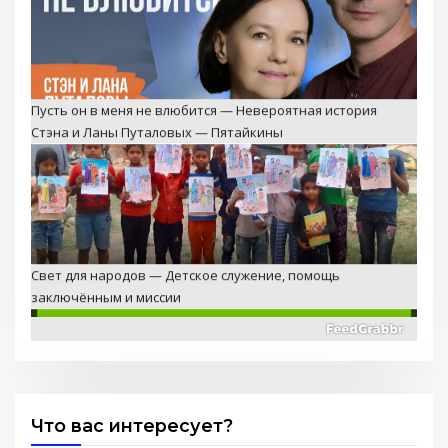
Пусть он в меня не влюбится — Невероятная история
Стэна и Ланы Путаловых — Пятайкины
Свет для народов — Детское служение, помощь
заключённым и миссии
Что вас интересует?
2 Послание к Коринфянам