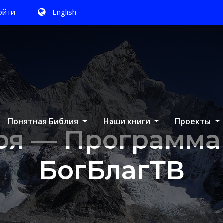
ойти
English
Понятная Библия
Наши книги
Проекты
бря — Программа
БогБлагТВ