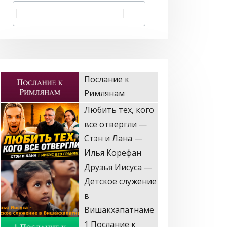
Любить тех, кого
все отвергли —
Стэн и Лана —
Илья Корефан
Друзья Иисуса —
Детское служение
в
Вишакхапатнаме
1 Послание к
Коринфянам
Пусть он в меня