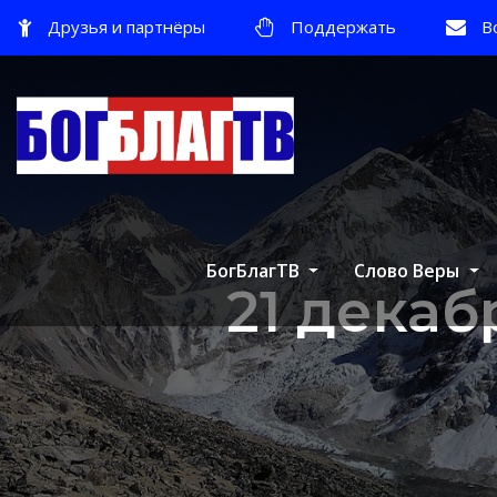
Друзья и партнёры
Поддержать
В
БогБлагТВ
Слово Веры
21 дека