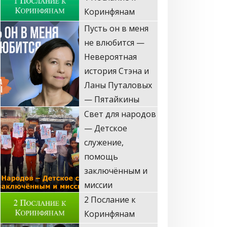
не влюбится —
Невероятная
история Стэна и
Ланы Путаловых
— Пятайкины
Свет для народов
— Детское
служение,
помощь
заключённым и
миссии
2 Послание к
Коринфянам
Запретный Иисус
(Стэн и Лана —