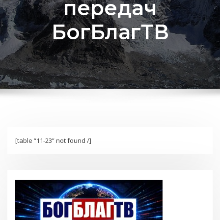
передач
БогБлагТВ
[table “11-23” not found /]