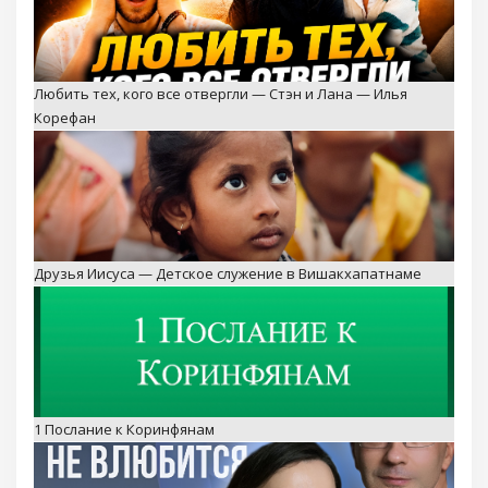
Друзья Иисуса — Детское служение в Вишакхапатнаме
1 Послание к Коринфянам
Пусть он в меня не влюбится — Невероятная история
Стэна и Ланы Путаловых — Пятайкины