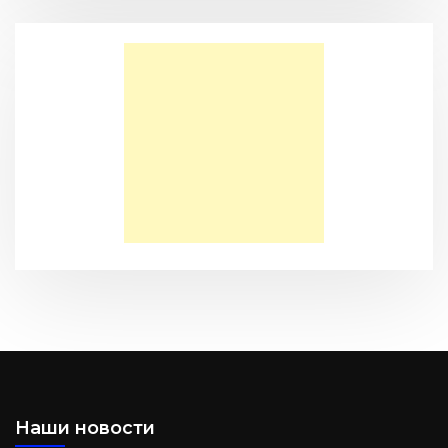
Моя Надежда — Детское служение для обездоленных
детей в Акрабаде
Послание к Филиппийцам
Наши новости