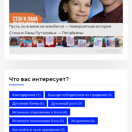
Свет для народов — Детское служение, помощь
заключённым и миссии
Что вас интересует?
2 Послание к Коринфянам
Благодарение
(1)
Выходя победителем из страданий
(3)
Духовная битва
(6)
Духовный рост
(3)
Истинное откровение о Боге
(4)
Истинное поклонение Богу
(5)
Исцеление
(6)
Запретный Иисус (Стэн и Лана — Иисус без границ)
Как войти в своё призвание
(3)
(BBS05029)