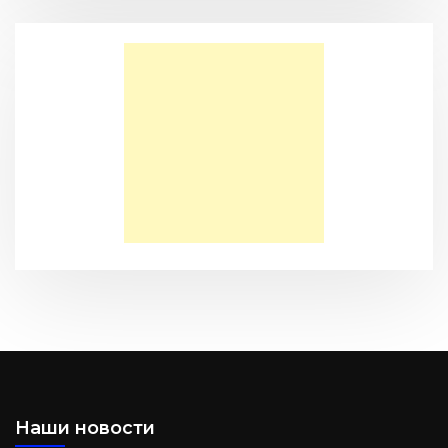
(BBS05027)
Моя Надежда — Детское служение для обездоленных
детей в Акрабаде
Послание к Филиппийцам
Наши новости