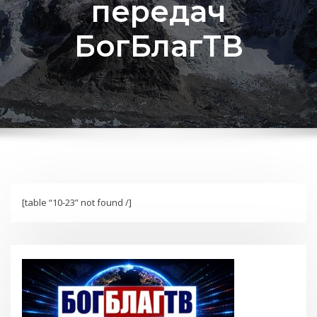
передач
БогБлагТВ
[table “10-23” not found /]