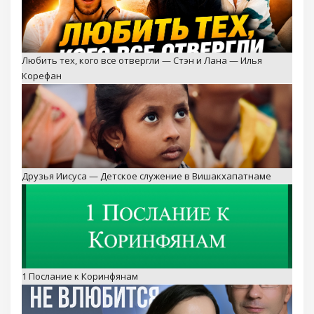
Друзья Иисуса — Детское служение в Вишакхапатнаме
1 Послание к Коринфянам
Пусть он в меня не влюбится — Невероятная история
Стэна и Ланы Путаловых — Пятайкины