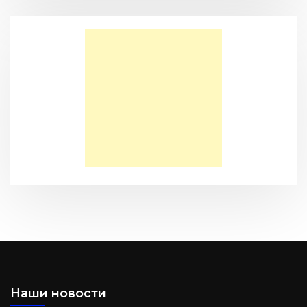
(BBS05027)
Моя Надежда — Детское служение для обездоленных
детей в Акрабаде
Послание к Филиппийцам
Наши новости