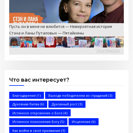
Свет для народов — Детское служение, помощь
заключённым и миссии
Что вас интересует?
2 Послание к Коринфянам
Благодарение
(1)
Выходя победителем из страданий
(3)
Духовная битва
(6)
Духовный рост
(3)
Истинное откровение о Боге
(4)
Истинное поклонение Богу
(5)
Исцеление
(6)
Запретный Иисус (Стэн и Лана — Иисус без границ)
Как войти в своё призвание
(3)
(BBS05029)