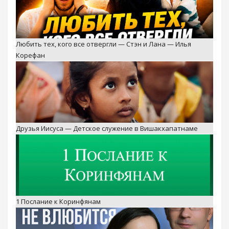
Друзья Иисуса — Детское служение в Вишакхапатнаме
1 Послание к Коринфянам
Пусть он в меня не влюбится — Невероятная история
Стэна и Ланы Путаловых — Пятайкины