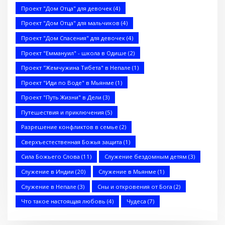
без границ) (BBS05028)
Проект "Дом Отца" для девочек
(4)
Проект "Дом Отца" для мальчиков
(4)
Проект "Дом Спасения" для девочек
(4)
Проект "Еммануил" - школа в Одише
(2)
Проект "Жемчужина Тибета" в Непале
(1)
Спаситель — Общеобразовательная школа в Акрабаде
Проект "Иди по Воде" в Мьянме
(1)
Проект "Путь Жизни" в Дели
(3)
Путешествия и приключения
(5)
Разрешение конфликтов в семье
(2)
Сверхъестественная Божья защита
(1)
Послание к Ефесянам
Сила Божьего Слова
(11)
Служение бездомным детям
(3)
Служение в Индии
(20)
Служение в Мьянме
(1)
Служение в Непале
(3)
Сны и откровения от Бога
(2)
Что такое настоящая любовь
(4)
Чудеса
(7)
Когда йога не помогает (Стэн и Лана — Иисус без границ)