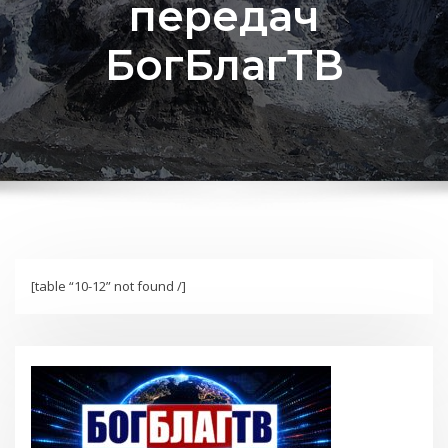
передач
БогБлагТВ
[table “10-12” not found /]