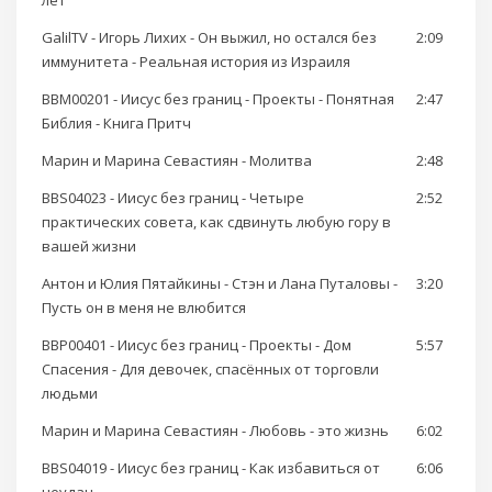
лет
GalilTV - Игорь Лихих - Он выжил, но остался без
2:09
иммунитета - Реальная история из Израиля
BBM00201 - Иисус без границ - Проекты - Понятная
2:47
Библия - Книга Притч
Марин и Марина Севастиян - Молитва
2:48
BBS04023 - Иисус без границ - Четыре
2:52
практических совета, как сдвинуть любую гору в
вашей жизни
Антон и Юлия Пятайкины - Стэн и Лана Путаловы -
3:20
Пусть он в меня не влюбится
BBP00401 - Иисус без границ - Проекты - Дом
5:57
Спасения - Для девочек, спасённых от торговли
людьми
Марин и Марина Севастиян - Любовь - это жизнь
6:02
BBS04019 - Иисус без границ - Как избавиться от
6:06