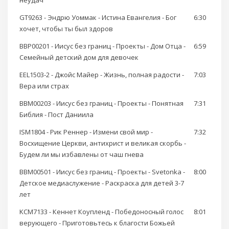
неудач
GT9263 - Эндрю Уоммак - Истина Евангелия - Бог
6:30
хочет, чтобы ты был здоров
BBP00201 - Иисус без границ - Проекты - Дом Отца -
6:59
Семейный детский дом для девочек
EEL1503-2 - Джойс Майер - Жизнь, полная радости -
7:03
Вера или страх
BBM00203 - Иисус без границ - Проекты - Понятная
7:31
Библия - Пост Даниила
ISM1804 - Рик Реннер - Измени свой мир -
7:32
Восхищение Церкви, антихрист и великая скорбь -
Будем ли мы избавлены от чаш гнева
BBM00501 - Иисус без границ - Проекты - Svetonka -
8:00
Детское медиаслужение - Раскраска для детей 3-7
лет
KCM7133 - Кеннет Коупленд - Победоносный голос
8:01
верующего - Приготовьтесь к благости Божьей