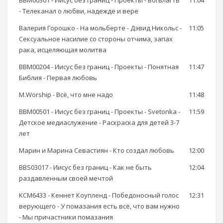
BBM00301 - Иисус без границ - Проекты - БогБлагТВ
11:04
- Телеканал о любви, надежде и вере
Валерия Горошко - На мольберте - Дэвид Никольс -
11:05
Сексуальное насилие со стороны отчима, запах
рака, исцеляющая молитва
BBM00204 - Иисус без границ - Проекты - Понятная
11:47
Библия - Первая любовь
M.Worship - Всё, что мне надо
11:48
BBM00501 - Иисус без границ - Проекты - Svetonka -
11:59
Детское медиаслужение - Раскраска для детей 3-7
лет
Марин и Марина Севастиян - Кто создал любовь
12:00
BBS03017 - Иисус без границ - Как не быть
12:04
раздавленным своей мечтой
KCM6433 - Кеннет Коупленд - Победоносный голос
12:31
верующего - У помазания есть всё, что вам нужно
- Мы причастники помазания