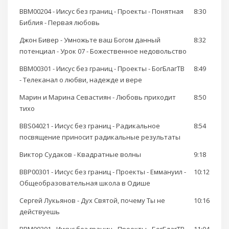
BBM00204 - Иисус без границ - Проекты - Понятная
8:30
Библия - Первая любовь
Джон Бивер - Умножьте ваш Богом данный
8:32
потенциал - Урок 07 - Божественное недовольство
BBM00301 - Иисус без границ - Проекты - БогБлагТВ
8:49
- Телеканал о любви, надежде и вере
Марин и Марина Севастиян - Любовь приходит
8:50
тихо
BBS04021 - Иисус без границ - Радикальное
8:54
посвящение приносит радикальные результаты
Виктор Судаков - Квадратные волны
9:18
BBP00301 - Иисус без границ - Проекты - Еммануил -
10:12
Общеобразовательная школа в Одише
Сергей Лукьянов - Дух Святой, почему Ты не
10:16
действуешь