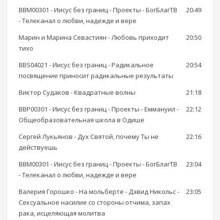
BBM00301 - Иисус без границ - Проекты - БогБлагТВ
20:49
- Телеканал о любви, надежде и вере
Марин и Марина Севастиян - Любовь приходит
20:50
тихо
BBS04021 - Иисус без границ - Радикальное
20:54
посвящение приносит радикальные результаты
Виктор Судаков - Квадратные волны
21:18
BBP00301 - Иисус без границ - Проекты - Еммануил -
22:12
Общеобразовательная школа в Одише
Сергей Лукьянов - Дух Святой, почему Ты не
22:16
действуешь
BBM00301 - Иисус без границ - Проекты - БогБлагТВ
23:04
- Телеканал о любви, надежде и вере
Валерия Горошко - На мольберте - Дэвид Никольс -
23:05
Сексуальное насилие со стороны отчима, запах
рака, исцеляющая молитва