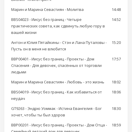
Марин и Марина Севастиян - Молитва
14:48
BBS04023 - Иисус без границ - Четыре
14:52
практических совета, как сдвинуть любую гору в
вашей жизни
Антон и Юлия Пятайкины - Стэн и Лана Путаловы -
15:20
Пусть он в меня не влюбится
BBP00401 - Иисус без границ - Проекты - Дом
17:57
Спасения - Для девочек, спасённых от торговли
людьми
Марин и Марина Севастиян - Любовь - это жизнь
18:02
BBS04019 - Иисус без границ - Как избавиться от
18:06
неудач
GT9263 - Эндрю Уоммак - Истина Евангелия - Бог
18:30
хочет, чтобы ты был здоров
BBP00201 - Иисус без границ - Проекты - Дом Отца -
18:59
Семейный детский дом для девочек