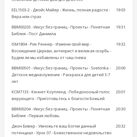
EEL1503-2 - Джойс Майер - Жизнь, полная радости -
19:03
Вера или страх
BBM00203 - Иисус без границ - Проекты - Понятная
19:31
Библия - Пост Даниила
ISM1804 - Рик Реннер - Измени свой мир -
19:32
Восхищение Церкви, антихрист и великая скорбь -
Будем ли мы избавлены от чаш гнева
BBM00501 - Иисус без границ - Проекты - Svetonka -
20:00
Детское медиаслужение - Раскраска для детей 3-7
лет
KCM7133 - Кеннет Коупленд - Победоносный голос
20:01
верующего - Приготовьтесь к благости Божьей
BBM00204 - Иисус без границ - Проекты - Понятная
20:30
Библия - Первая любовь
Джон Бивер - Умножьте ваш Богом данный
20:32
потенциал - Урок 07 - Божественное недовольство