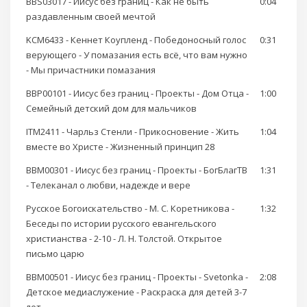
BBS03017 - Иисус без границ - Как не быть
0:04
раздавленным своей мечтой
KCM6433 - Кеннет Коупленд - Победоносный голос
0:31
верующего - У помазания есть всё, что вам нужно
- Мы причастники помазания
BBP00101 - Иисус без границ - Проекты - Дом Отца -
1:00
Семейный детский дом для мальчиков
ITM2411 - Чарльз Стенли - Прикосновение - Жить
1:04
вместе во Христе - Жизненный принцип 28
BBM00301 - Иисус без границ - Проекты - БогБлагТВ
1:31
- Телеканал о любви, надежде и вере
Русское Богоискательство - М. С. Коретникова -
1:32
Беседы по истории русского евангельского
христианства - 2-10 - Л. Н. Толстой. Открытое
письмо царю
BBM00501 - Иисус без границ - Проекты - Svetonka -
2:08
Детское медиаслужение - Раскраска для детей 3-7