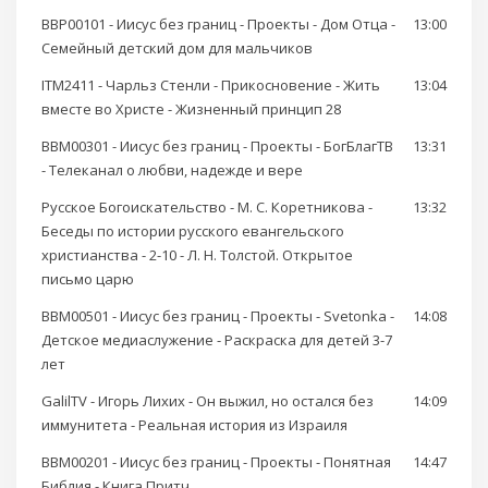
BBP00101 - Иисус без границ - Проекты - Дом Отца -
13:00
Семейный детский дом для мальчиков
ITM2411 - Чарльз Стенли - Прикосновение - Жить
13:04
вместе во Христе - Жизненный принцип 28
BBM00301 - Иисус без границ - Проекты - БогБлагТВ
13:31
- Телеканал о любви, надежде и вере
Русское Богоискательство - М. С. Коретникова -
13:32
Беседы по истории русского евангельского
христианства - 2-10 - Л. Н. Толстой. Открытое
письмо царю
BBM00501 - Иисус без границ - Проекты - Svetonka -
14:08
Детское медиаслужение - Раскраска для детей 3-7
лет
GalilTV - Игорь Лихих - Он выжил, но остался без
14:09
иммунитета - Реальная история из Израиля
BBM00201 - Иисус без границ - Проекты - Понятная
14:47
Библия - Книга Притч