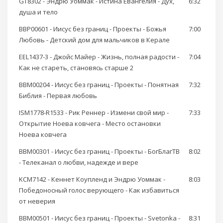
GT8302 - Эндрю Уоммак - Истина Евангелия - Дух,
6:32
душа и тело
BBP00601 - Иисус без границ - Проекты - Божья
7:00
Любовь - Детский дом для мальчиков в Керале
EEL1437-3 - Джойс Майер - Жизнь, полная радости -
7:04
Как не стареть, становясь старше 2
BBM00204 - Иисус без границ - Проекты - Понятная
7:32
Библия - Первая любовь
ISM1778-R1533 - Рик Реннер - Измени свой мир -
7:33
Открытие Ноева ковчега - Место остановки
Ноева ковчега
BBM00301 - Иисус без границ - Проекты - БогБлагТВ
8:02
- Телеканал о любви, надежде и вере
KCM7142 - Кеннет Коупленд и Эндрю Уоммак -
8:03
Победоносный голос верующего - Как избавиться
от неверия
BBM00501 - Иисус без границ - Проекты - Svetonka -
8:31