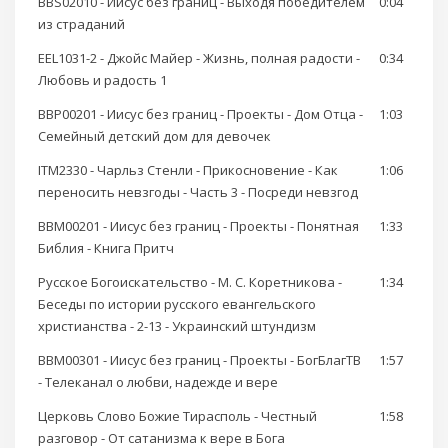
BBS02010 - Иисус без границ - Выходя победителем
0:04
из страданий
EEL1031-2 - Джойс Майер - Жизнь, полная радости -
0:34
Любовь и радость 1
BBP00201 - Иисус без границ - Проекты - Дом Отца -
1:03
Семейный детский дом для девочек
ITM2330 - Чарльз Стенли - Прикосновение - Как
1:06
переносить невзгоды - Часть 3 - Посреди невзгод
BBM00201 - Иисус без границ - Проекты - Понятная
1:33
Библия - Книга Притч
Русское Богоискательство - М. С. Коретникова -
1:34
Беседы по истории русского евангельского
христианства - 2-13 - Украинский штундизм
BBM00301 - Иисус без границ - Проекты - БогБлагТВ
1:57
- Телеканал о любви, надежде и вере
Церковь Слово Божие Тирасполь - Честный
1:58
разговор - От сатанизма к вере в Бога