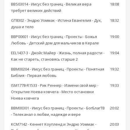
BBS03014 - Иисус без границ - Великая вера
18:08
требует великих действий
GT8302 - Эндрю Уоммак - Истина Евангелия - Дух,
18:32
душа и тело
BBP00601 - Иисус без границ - Проекты - Божья
19:00
Любовь - Детский дом для мальчиков в Керале
EEL1437-3 - Джойс Майер - Жизнь, полная радости -
19:04
Как не стареть, становясь старше 2
BBM00204 - Иисус без границ - Проекты - Понятная
19:32
Библия - Первая любовь
ISM1778-R1533 - Рик Реннер - Измени свой мир -
19:33
Открытие Ноева ковчега - Место остановки
Ноева ковчега
BBM00301 - Иисус без границ - Проекты - БогБлагТВ
20:02
- Телеканал о любви, надежде и вере
KCM7142 - Кеннет Коупленд и Эндрю Уоммак -
20:03