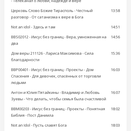
- Телеканал о любви, надежде и вере
Церковь Слово Божие Тирасполь - Честный
13:58
разговор - От сатанизма к вере в Бога
Not an idol - Здесь и там
14:51
BBS02012 - Иисус без границ - Вера, умноженная на
14:56
два
Дом веры 211126 - Лариса Максимова - Сила
15:36
благодарности
BBP00401 - Иисус без границ - Проекты - Дом
16:03
Спасения - Для девочек, спасённых от торговли
людьми
Антон и Юлия Пятайкины - Владимир и Любовь
16:07
Зуевы - Что делать, чтобы семья была счастливой
BBM00203 - Иисус без границ - Проекты - Понятная
18:02
Библия - Пост Даниила
Not an Idol - Пусть славят Бога
18:03