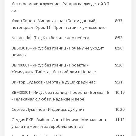
Детское медиаслужение - Раскраска для детей 3-7
лет
Джон Бивер - Умножьте ваш Богом данный
8:33
потенциал - Урок 11 - Препятствия к умножению
Not an Idol - Тот, Кто больше чем небеса
8:52
BBS03016 - Иисус без границ - Почему не уходит
8:56
печаль
BBP00801 - Иисус без границ - Проекты -
9:26
Жемчужина Тибета - Детский дом в Непале
Виктор Судаков - Мёртвые души среди нас
9:31
BBM00301 - Иисус без границ - Проекты - БогБлагТВ
10:19
- Телеканал о любви, надежде и вере
Сергей Лукьянов - Индейцы. Дух учит
10:20
Студия РХР - Выбор - Анна Шевчук - Моя машина
11:12
упала на меня и раздробила мой таз