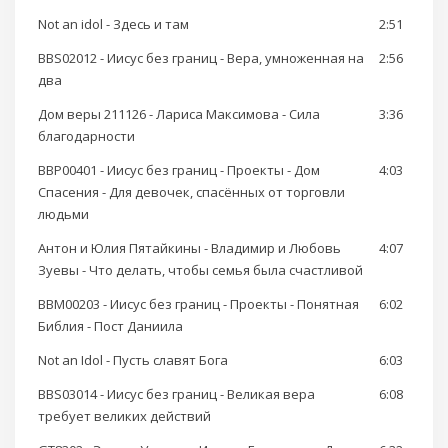
Not an idol - Здесь и там
2:51
BBS02012 - Иисус без границ - Вера, умноженная на
2:56
два
Дом веры 211126 - Лариса Максимова - Сила
3:36
благодарности
BBP00401 - Иисус без границ - Проекты - Дом
4:03
Спасения - Для девочек, спасённых от торговли
людьми
Антон и Юлия Пятайкины - Владимир и Любовь
4:07
Зуевы - Что делать, чтобы семья была счастливой
BBM00203 - Иисус без границ - Проекты - Понятная
6:02
Библия - Пост Даниила
Not an Idol - Пусть славят Бога
6:03
BBS03014 - Иисус без границ - Великая вера
6:08
требует великих действий