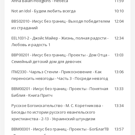
Anna Balan-Hodgkins - Небеса
11:59
Not an Idol - Будем любить всегда
10:10
BBS02010 - Иисус без границ - Выходя победителем
12:04
из страданий
EEL1031-2 - Джойс Майер - Жизнь, полная радости -
12:34
Любовь и радость 1
BBP00201 - Иисус без границ - Проекты - Дом Отца -
13:03
Семейный детский дом для девочек
ITM2330 - Чарльз Стенли - Прикосновение - Как
13:06
переносить невзгоды - Часть 3 - Посреди невзгод
BBM00201 - Иисус без границ - Проекты - Понятная
13:33
Библия - Книга Притч
Русское Богоискательство - М. С. Коретникова -
13:34
Беседы по истории русского евангельского
христианства - 2-13 - Украинский штундизм
BBM00301 - Иисус без границ - Проекты - БогБлагТВ
13:57