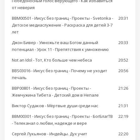
Победоносный голос верующего - Как избавиться
от неверия
BBM00501 - Иисус без границ - Проекты - Svetonka -
20:31
Детское медиаслужение - Раскраска для детей 3-7
лет
Джон Бивер - Умножьте ваш Богом данный
20:33
потенциал - Урок 11 - Препятствия к умножению
Not an Idol - Тот, Кто больше чем небеса
20:52
BBS03016 - Иисус без границ - Почему не уходит
20:56
печаль
BBP00801 - Иисус без границ - Проекты -
21:26
Жемчужина Тибета - Детский дом в Непале
Виктор Судаков - Мёртвые души среди нас
21:31
BBM00301 - Иисус без границ - Проекты - БогБлагТВ
22:19
- Телеканал о любви, надежде и вере
Сергей Лукьянов - Индейцы. Дух учит
22:20