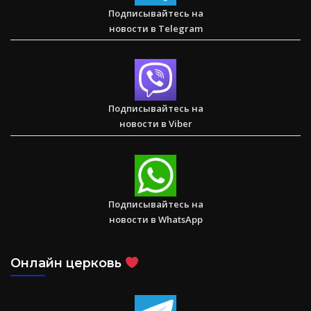
Подписывайтесь на
новости в Telegram
Любить тех, кого все отвергли — Стэн и Лана — Илья
Корефан
Подписывайтесь на
новости в Viber
Друзья Иисуса — Детское служение в Вишакхапатнаме
Подписывайтесь на
новости в WhatsApp
Онлайн церковь
1 Послание к Коринфянам