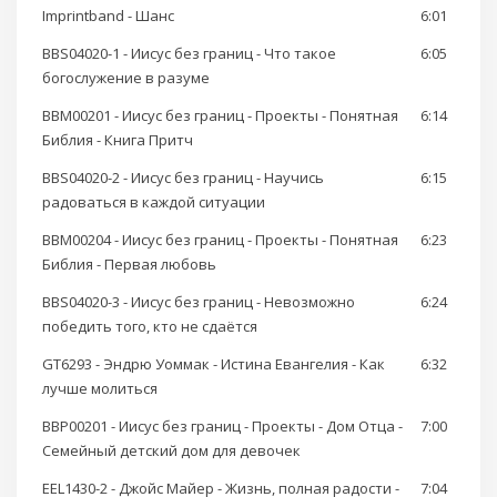
Imprintband - Шанс
6:01
BBS04020-1 - Иисус без границ - Что такое
6:05
богослужение в разуме
BBM00201 - Иисус без границ - Проекты - Понятная
6:14
Библия - Книга Притч
BBS04020-2 - Иисус без границ - Научись
6:15
радоваться в каждой ситуации
BBM00204 - Иисус без границ - Проекты - Понятная
6:23
Библия - Первая любовь
BBS04020-3 - Иисус без границ - Невозможно
6:24
победить того, кто не сдаётся
GT6293 - Эндрю Уоммак - Истина Евангелия - Как
6:32
лучше молиться
BBP00201 - Иисус без границ - Проекты - Дом Отца -
7:00
Семейный детский дом для девочек
EEL1430-2 - Джойс Майер - Жизнь, полная радости -
7:04