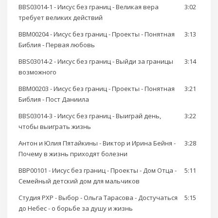
BBS03014-1 - Иисус без границ - Великая вера
3:02
требует великих действий
BBM00204 - Иисус без границ - Проекты - Понятная
3:13
Библия - Первая любовь
BBS03014-2 - Иисус без границ - Выйди за границы
3:14
возможного
BBM00203 - Иисус без границ - Проекты - Понятная
3:21
Библия - Пост Даниила
BBS03014-3 - Иисус без границ - Выиграй день,
3:22
чтобы выиграть жизнь
Антон и Юлия Пятайкины - Виктор и Ирина Бейня -
3:28
Почему в жизнь приходят болезни
BBP00101 - Иисус без границ - Проекты - Дом Отца -
5:11
Семейный детский дом для мальчиков
Студия РХР - Выбор - Ольга Тарасова - Достучаться
5:15
до Небес - о борьбе за душу и жизнь