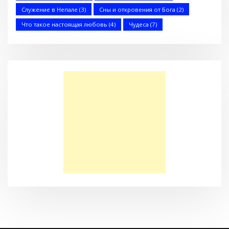
Служение в Непале
(3)
Сны и откровения от Бога
(2)
Что такое настоящая любовь
(4)
Чудеса
(7)
Большая потеря или большое приобретение?
Сарон — Детский дом для обездоленных детей в
Карнатаке
Послание к Колоссянам