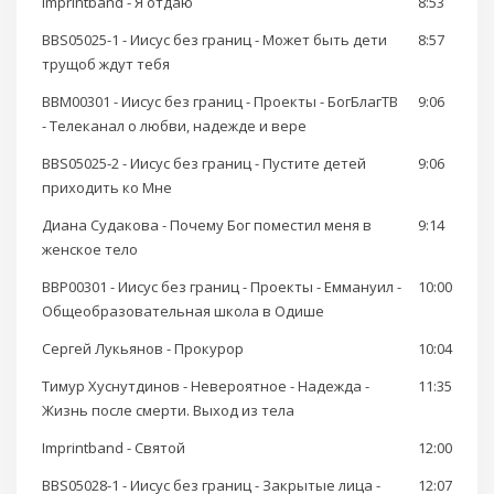
Imprintband - Я отдаю
8:53
BBS05025-1 - Иисус без границ - Может быть дети
8:57
трущоб ждут тебя
BBM00301 - Иисус без границ - Проекты - БогБлагТВ
9:06
- Телеканал о любви, надежде и вере
BBS05025-2 - Иисус без границ - Пустите детей
9:06
приходить ко Мне
Диана Судакова - Почему Бог поместил меня в
9:14
женское тело
BBP00301 - Иисус без границ - Проекты - Еммануил -
10:00
Общеобразовательная школа в Одише
Сергей Лукьянов - Прокурор
10:04
Тимур Хуснутдинов - Невероятное - Надежда -
11:35
Жизнь после смерти. Выход из тела
Imprintband - Святой
12:00
BBS05028-1 - Иисус без границ - Закрытые лица -
12:07