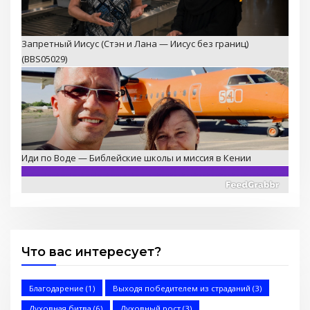
Запретный Иисус (Стэн и Лана — Иисус без границ)
(BBS05029)
Иди по Воде — Библейские школы и миссия в Кении
Что вас интересует?
Послание к Галатам
Благодарение
(1)
Выходя победителем из страданий
(3)
Духовная битва
(6)
Духовный рост
(3)