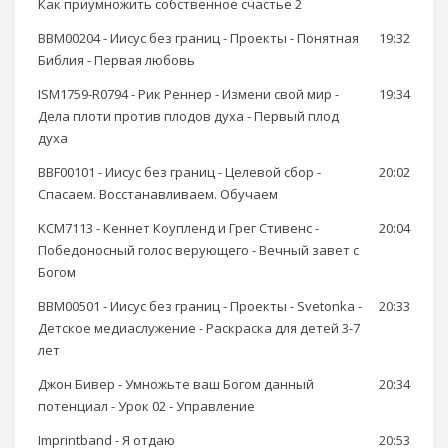
Как приумножить собственное счастье 2
BBM00204 - Иисус без границ - Проекты - Понятная
19:32
Библия - Первая любовь
ISM1759-R0794 - Рик Реннер - Измени свой мир -
19:34
Дела плоти против плодов духа - Первый плод
духа
BBF00101 - Иисус без границ - Целевой сбор -
20:02
Спасаем. Восстанавливаем. Обучаем
KCM7113 - Кеннет Коупленд и Грег Стивенс -
20:04
Победоносный голос верующего - Вечный завет с
Богом
BBM00501 - Иисус без границ - Проекты - Svetonka -
20:33
Детское медиаслужение - Раскраска для детей 3-7
лет
Джон Бивер - Умножьте ваш Богом данный
20:34
потенциал - Урок 02 - Управление
Imprintband - Я отдаю
20:53