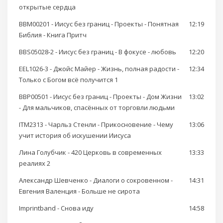
открытые сердца
BBM00201 - Иисус без границ - Проекты - Понятная
12:19
Библия - Книга Притч
BBS05028-2 - Иисус без границ - В фокусе - любовь
12:20
EEL1026-3 - Джойс Майер - Жизнь, полная радости -
12:34
Только с Богом всё получится 1
BBP00501 - Иисус без границ - Проекты - Дом Жизни
13:02
- Для мальчиков, спасённых от торговли людьми
ITM2313 - Чарльз Стенли - Прикосновение - Чему
13:06
учит история об искушении Иисуса
Лина Голубчик - 420 Церковь в современных
13:33
реалиях 2
Александр Шевченко - Диалоги о сокровенном -
14:31
Евгения Валенция - Больше не сирота
Imprintband - Снова иду
14:58