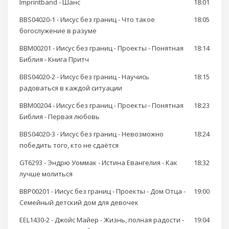
Imprintband - Шанс
18:01
BBS04020-1 - Иисус без границ - Что такое
18:05
богослужение в разуме
BBM00201 - Иисус без границ - Проекты - Понятная
18:14
Библия - Книга Притч
BBS04020-2 - Иисус без границ - Научись
18:15
радоваться в каждой ситуации
BBM00204 - Иисус без границ - Проекты - Понятная
18:23
Библия - Первая любовь
BBS04020-3 - Иисус без границ - Невозможно
18:24
победить того, кто не сдаётся
GT6293 - Эндрю Уоммак - Истина Евангелия - Как
18:32
лучше молиться
BBP00201 - Иисус без границ - Проекты - Дом Отца -
19:00
Семейный детский дом для девочек
EEL1430-2 - Джойс Майер - Жизнь, полная радости -
19:04