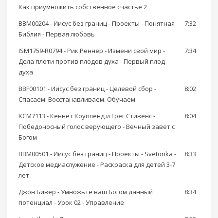
Как приумножить собственное счастье 2
BBM00204 - Иисус без границ - Проекты - Понятная
7:32
Библия - Первая любовь
ISM1759-R0794 - Рик Реннер - Измени свой мир -
7:34
Дела плоти против плодов духа - Первый плод
духа
BBF00101 - Иисус без границ - Целевой сбор -
8:02
Спасаем. Восстанавливаем. Обучаем
KCM7113 - Кеннет Коупленд и Грег Стивенс -
8:04
Победоносный голос верующего - Вечный завет с
Богом
BBM00501 - Иисус без границ - Проекты - Svetonka -
8:33
Детское медиаслужение - Раскраска для детей 3-7
лет
Джон Бивер - Умножьте ваш Богом данный
8:34
потенциал - Урок 02 - Управление