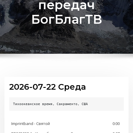
передач
БогБлагТВ
2026-07-22 Среда
Тихоокеанское время, Сакраменто, США
Imprintband - Святой
0:00