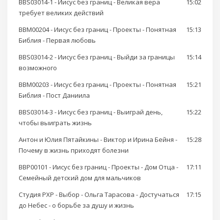
BBS03014-1 - Иисус без границ - Великая вера
15:02
требует великих действий
BBM00204 - Иисус без границ - Проекты - Понятная
15:13
Библия - Первая любовь
BBS03014-2 - Иисус без границ - Выйди за границы
15:14
возможного
BBM00203 - Иисус без границ - Проекты - Понятная
15:21
Библия - Пост Даниила
BBS03014-3 - Иисус без границ - Выиграй день,
15:22
чтобы выиграть жизнь
Антон и Юлия Пятайкины - Виктор и Ирина Бейня -
15:28
Почему в жизнь приходят болезни
BBP00101 - Иисус без границ - Проекты - Дом Отца -
17:11
Семейный детский дом для мальчиков
Студия РХР - Выбор - Ольга Тарасова - Достучаться
17:15
до Небес - о борьбе за душу и жизнь