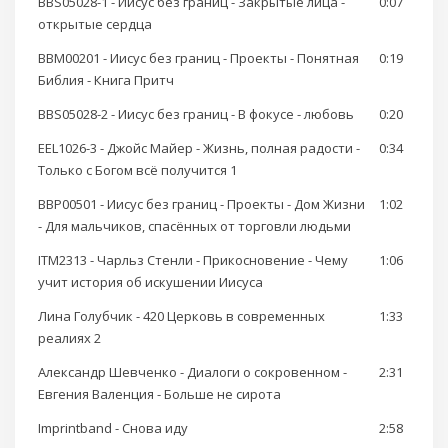
BBS05028-1 - Иисус без границ - Закрытые лица -
0:07
открытые сердца
BBM00201 - Иисус без границ - Проекты - Понятная
0:19
Библия - Книга Притч
BBS05028-2 - Иисус без границ - В фокусе - любовь
0:20
EEL1026-3 - Джойс Майер - Жизнь, полная радости -
0:34
Только с Богом всё получится 1
BBP00501 - Иисус без границ - Проекты - Дом Жизни
1:02
- Для мальчиков, спасённых от торговли людьми
ITM2313 - Чарльз Стенли - Прикосновение - Чему
1:06
учит история об искушении Иисуса
Лина Голубчик - 420 Церковь в современных
1:33
реалиях 2
Александр Шевченко - Диалоги о сокровенном -
2:31
Евгения Валенция - Больше не сирота
Imprintband - Снова иду
2:58