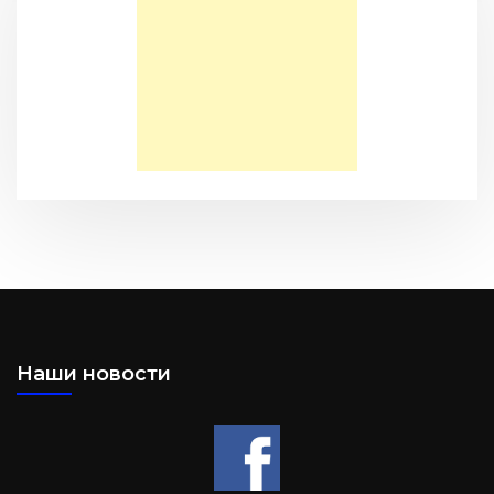
Моя Надежда — Детское служение для обездоленных
детей в Акрабаде
Послание к Филиппийцам
Наши новости
Большая потеря или большое приобретение?