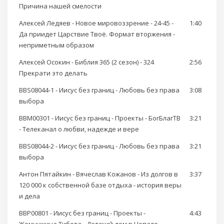
Причина нашей смелости
Алексей Ледяев - Новое мировоззрение - 24-45 -
1:40
Да приидет Царствие Твоё. Формат вторжения -
неприметным образом
Алексей Осокин - Библия 365 (2 сезон) - 324
2:56
Прекрати это делать
BBS08044-1 - Иисус без границ - Любовь без права
3:08
выбора
BBM00301 - Иисус без границ - Проекты - БогБлагТВ
3:21
- Телеканал о любви, надежде и вере
BBS08044-2 - Иисус без границ - Любовь без права
3:21
выбора
Антон Пятайкин - Вячеслав Кожанов - Из долгов в
3:37
120 000 к собственной базе отдыха - история веры
и дела
BBP00801 - Иисус без границ - Проекты -
4:43