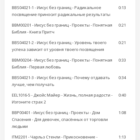
BBS04021-1 - Иисус без границ - Радикальное
0:13
посвящение приносит радикальные результаты
BBM00201 - Иисус без границ - Проекты - Понятная
0:21
Библия - Книга Притч
BBS04021-2 - Иисус без границ - Уровень твоего
0:21
успеха зависит от уровня твоего посвящения
BBM00204 - Иисус без границ - Проекты - Понятная
0:33
Библия - Первая любовь
BBS04021-3 - Иисус без границ - Почему отдавать
0:34
лучше, чем получать
EEL1016-5 - Джойс Майер - Жизнь, полная радости -
0:40
Изгоните страх 2
BBP00401 - Иисус без границ - Проекты - Дом
1:08
Спасения - Для девочек, спасённых от торговли
людьми
ITM2201 - Чарльз Стенли - Прикосновение -
1:13