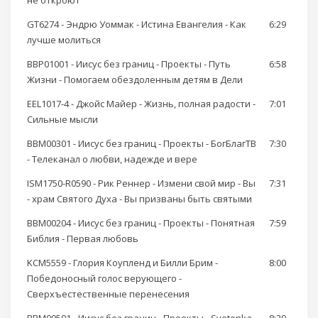
не откроют
GT6274 - Эндрю Уоммак - Истина Евангелия - Как
6:29
лучше молиться
BBP01001 - Иисус без границ - Проекты - Путь
6:58
Жизни - Помогаем обездоленным детям в Дели
EEL1017-4 - Джойс Майер - Жизнь, полная радости -
7:01
Сильные мысли
BBM00301 - Иисус без границ - Проекты - БогБлагТВ
7:30
- Телеканал о любви, надежде и вере
ISM1750-R0590 - Рик Реннер - Измени свой мир - Вы
7:31
- храм Святого Духа - Вы призваны быть святыми
BBM00204 - Иисус без границ - Проекты - Понятная
7:59
Библия - Первая любовь
KCM5559 - Глория Коупленд и Билли Брим -
8:00
Победоносный голос верующего -
Cверхъестественные перенесения