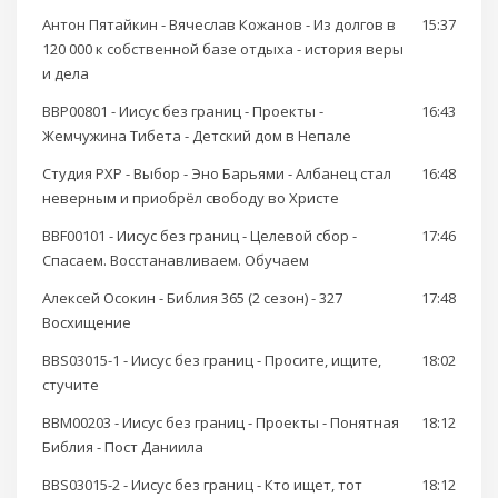
Антон Пятайкин - Вячеслав Кожанов - Из долгов в
15:37
120 000 к собственной базе отдыха - история веры
и дела
BBP00801 - Иисус без границ - Проекты -
16:43
Жемчужина Тибета - Детский дом в Непале
Студия РХР - Выбор - Эно Барьями - Албанец стал
16:48
неверным и приобрёл свободу во Христе
BBF00101 - Иисус без границ - Целевой сбор -
17:46
Спасаем. Восстанавливаем. Обучаем
Алексей Осокин - Библия 365 (2 сезон) - 327
17:48
Восхищение
BBS03015-1 - Иисус без границ - Просите, ищите,
18:02
стучите
BBM00203 - Иисус без границ - Проекты - Понятная
18:12
Библия - Пост Даниила
BBS03015-2 - Иисус без границ - Кто ищет, тот
18:12