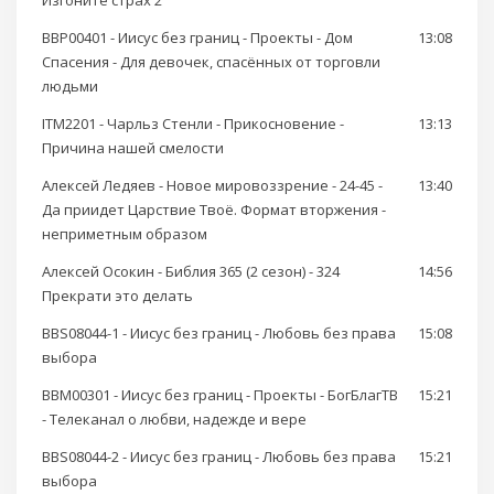
Изгоните страх 2
BBP00401 - Иисус без границ - Проекты - Дом
13:08
Спасения - Для девочек, спасённых от торговли
людьми
ITM2201 - Чарльз Стенли - Прикосновение -
13:13
Причина нашей смелости
Алексей Ледяев - Новое мировоззрение - 24-45 -
13:40
Да приидет Царствие Твоё. Формат вторжения -
неприметным образом
Алексей Осокин - Библия 365 (2 сезон) - 324
14:56
Прекрати это делать
BBS08044-1 - Иисус без границ - Любовь без права
15:08
выбора
BBM00301 - Иисус без границ - Проекты - БогБлагТВ
15:21
- Телеканал о любви, надежде и вере
BBS08044-2 - Иисус без границ - Любовь без права
15:21
выбора