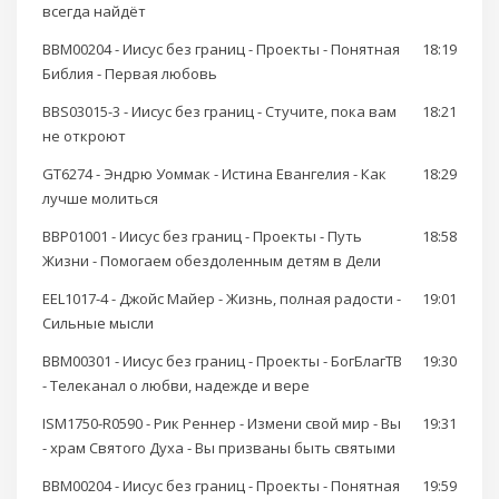
всегда найдёт
BBM00204 - Иисус без границ - Проекты - Понятная
18:19
Библия - Первая любовь
BBS03015-3 - Иисус без границ - Стучите, пока вам
18:21
не откроют
GT6274 - Эндрю Уоммак - Истина Евангелия - Как
18:29
лучше молиться
BBP01001 - Иисус без границ - Проекты - Путь
18:58
Жизни - Помогаем обездоленным детям в Дели
EEL1017-4 - Джойс Майер - Жизнь, полная радости -
19:01
Сильные мысли
BBM00301 - Иисус без границ - Проекты - БогБлагТВ
19:30
- Телеканал о любви, надежде и вере
ISM1750-R0590 - Рик Реннер - Измени свой мир - Вы
19:31
- храм Святого Духа - Вы призваны быть святыми
BBM00204 - Иисус без границ - Проекты - Понятная
19:59