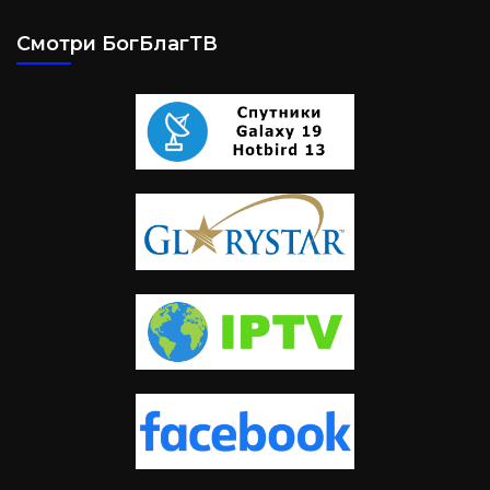
Смотри БогБлагТВ