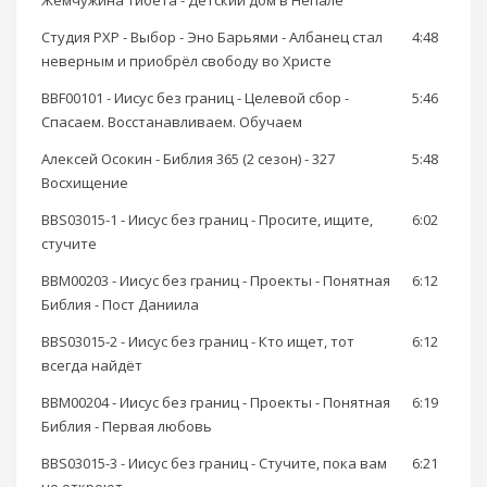
Жемчужина Тибета - Детский дом в Непале
Студия РХР - Выбор - Эно Барьями - Албанец стал
4:48
неверным и приобрёл свободу во Христе
BBF00101 - Иисус без границ - Целевой сбор -
5:46
Спасаем. Восстанавливаем. Обучаем
Алексей Осокин - Библия 365 (2 сезон) - 327
5:48
Восхищение
BBS03015-1 - Иисус без границ - Просите, ищите,
6:02
стучите
BBM00203 - Иисус без границ - Проекты - Понятная
6:12
Библия - Пост Даниила
BBS03015-2 - Иисус без границ - Кто ищет, тот
6:12
всегда найдёт
BBM00204 - Иисус без границ - Проекты - Понятная
6:19
Библия - Первая любовь
BBS03015-3 - Иисус без границ - Стучите, пока вам
6:21