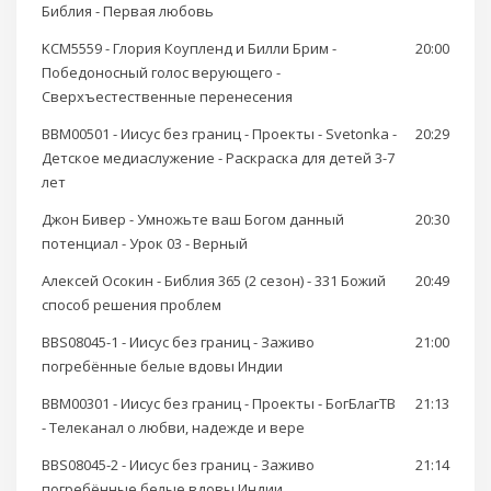
Библия - Первая любовь
KCM5559 - Глория Коупленд и Билли Брим -
20:00
Победоносный голос верующего -
Cверхъестественные перенесения
BBM00501 - Иисус без границ - Проекты - Svetonka -
20:29
Детское медиаслужение - Раскраска для детей 3-7
лет
Джон Бивер - Умножьте ваш Богом данный
20:30
потенциал - Урок 03 - Верный
Алексей Осокин - Библия 365 (2 сезон) - 331 Божий
20:49
способ решения проблем
BBS08045-1 - Иисус без границ - Заживо
21:00
погребённые белые вдовы Индии
BBM00301 - Иисус без границ - Проекты - БогБлагТВ
21:13
- Телеканал о любви, надежде и вере
BBS08045-2 - Иисус без границ - Заживо
21:14
погребённые белые вдовы Индии