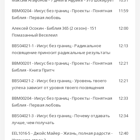
Максим Агафонов - 7 дней в Африке - это шокирует
10:31
BBM00204 - Иисус без границ - Проекты - Понятная
11:59
Библия - Первая любовь
Алексей Осокин - Библия 365 (2 сезон) - 151
12:00
Помазанный Веселеил
BBS04021-1 - Иисус без границ - Радикальное
12:13
посвящение приносит радикальные результаты
BBM00201 - Иисус без границ - Проекты - Понятная
12:21
Библия - Книга Притч
BBS04021-2 - Иисус без границ - Уровень твоего
12:21
успеха зависит от уровня твоего посвящения
BBM00204 - Иисус без границ - Проекты - Понятная
12:33
Библия - Первая любовь
BBS04021-3 - Иисус без границ - Почему отдавать
12:34
лучше, чем получать
EEL1016-5 - Джойс Майер - Жизнь, полная радости -
12:40