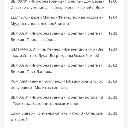
BBP00701 - Иисус без границ - Проекты - Дом Веры -
19:00
Детское служение для обездоленных детей в Дели
EEL1427-2 - Джойс Майер - Жизнь, полная радости -
19:04
Мудрость повседневной жизни 1
BBM00204 - Иисус без границ - Проекты - Понятная
19:32
Библия - Первая любовь
ISM1744-R0584 - Рик Реннер - Измени свой мир - Вы
19:34
- храм Святого Духа - Вы рождены Божьей силой
BBM00203 - Иисус без границ - Проекты - Понятная
20:02
Библия - Пост Даниила
KCM7098 - Кеннет Коупленд - Победоносный голос
20:03
верующего - Молитва согласия
BBM00301 - Иисус без границ - Проекты - БогБлагТВ
20:32
- Телеканал о любви, надежде и вере
Джон Бивер - Приманка сатаны - Урок 3 - Отец мой,
20:32
отец мой