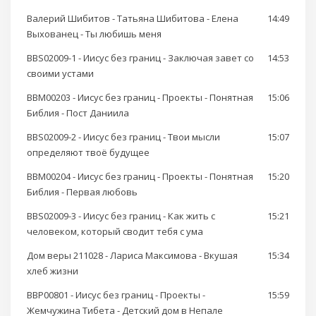
Валерий Шибитов - Татьяна Шибитова - Елена
14:49
Выхованец - Ты любишь меня
BBS02009-1 - Иисус без границ - Заключая завет со
14:53
своими устами
BBM00203 - Иисус без границ - Проекты - Понятная
15:06
Библия - Пост Даниила
BBS02009-2 - Иисус без границ - Твои мысли
15:07
определяют твоё будущее
BBM00204 - Иисус без границ - Проекты - Понятная
15:20
Библия - Первая любовь
BBS02009-3 - Иисус без границ - Как жить с
15:21
человеком, который сводит тебя с ума
Дом веры 211028 - Лариса Максимова - Вкушая
15:34
хлеб жизни
BBP00801 - Иисус без границ - Проекты -
15:59
Жемчужина Тибета - Детский дом в Непале