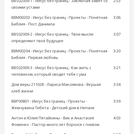
BBS02009-1 - Иисус без границ - Заключая завет со
2:53
своими устами
BBM00203 - Иисус без границ - Проекты - Понятная
3:06
Библия - Пост Даниила
BBS02009-2 - Иисус без границ - Твои мысли
3:07
определяют твоё будущее
BBM00204 - Иисус без границ - Проекты - Понятная
3:20
Библия - Первая любовь
BBS02009-3 - Иисус без границ - Как жить с
3:21
человеком, который сводит тебя с ума
Дом веры 211028 - Лариса Максимова - Вкушая
3:34
хлеб жизни
BBP00801 - Иисус без границ - Проекты -
3:59
Жемчужина Тибета - Детский дом в Непале
Антон и Юлия Пятайкины - Вик и Анастасия
4:03
Фоменко - Пастор много лет боролся с гневом