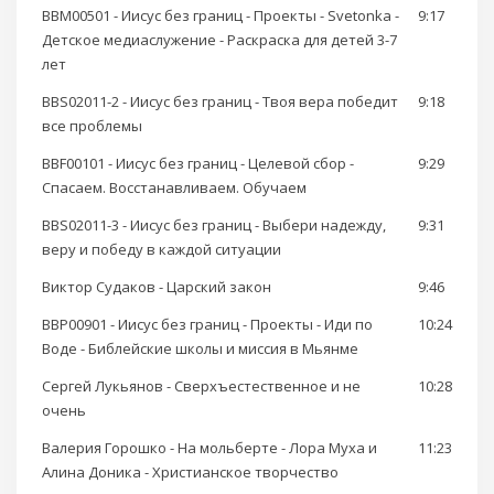
BBM00501 - Иисус без границ - Проекты - Svetonka -
9:17
Детское медиаслужение - Раскраска для детей 3-7
лет
BBS02011-2 - Иисус без границ - Твоя вера победит
9:18
все проблемы
BBF00101 - Иисус без границ - Целевой сбор -
9:29
Спасаем. Восстанавливаем. Обучаем
BBS02011-3 - Иисус без границ - Выбери надежду,
9:31
веру и победу в каждой ситуации
Виктор Судаков - Царский закон
9:46
BBP00901 - Иисус без границ - Проекты - Иди по
10:24
Воде - Библейские школы и миссия в Мьянме
Сергей Лукьянов - Сверхъестественное и не
10:28
очень
Валерия Горошко - На мольберте - Лора Муха и
11:23
Алина Доника - Христианское творчество