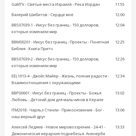
GalilTV - Святые места Израиля - Река Иордан
11:55
Валерий Шибитов - Сердце моё
12:00
BBS07039-1 - Иисус без границ - 150 долларов,
12:04
которые изменили мир
BBM00201 - Иисус без границ - Проекты - Понятная
12:25
Библия - Книга Притч
BBS07039-2 - Иисус без границ - 150 долларов,
12:26
которые изменили мир
EEL1013-4 - Джойс Майер - Жизнь, полная радости -
12:34
Взаимоотношения с окружающими
BBP00601 - Иисус без границ - Проекты - Божья
13:02
Любовь - Детский дом для мальчиков в Керале
ITM2018 - Чарльз Стенли - Прикосновение - Бог -
13:06
наш верный друг
Алексей Ледяев - Новое мировоззрение - 24-41 -
13:33
Демоническая иерархия поднебесья. Аненербе