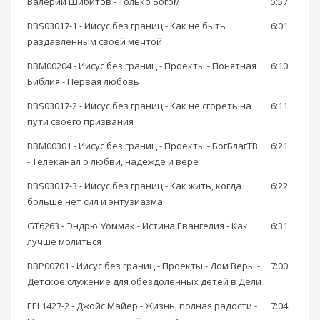
Валерий Шибитов - Только Богом
5:57
BBS03017-1 - Иисус без границ - Как не быть
6:01
раздавленным своей мечтой
BBM00204 - Иисус без границ - Проекты - Понятная
6:10
Библия - Первая любовь
BBS03017-2 - Иисус без границ - Как не сгореть на
6:11
пути своего призвания
BBM00301 - Иисус без границ - Проекты - БогБлагТВ
6:21
- Телеканал о любви, надежде и вере
BBS03017-3 - Иисус без границ - Как жить, когда
6:22
больше нет сил и энтузиазма
GT6263 - Эндрю Уоммак - Истина Евангелия - Как
6:31
лучше молиться
BBP00701 - Иисус без границ - Проекты - Дом Веры -
7:00
Детское служение для обездоленных детей в Дели
EEL1427-2 - Джойс Майер - Жизнь, полная радости -
7:04