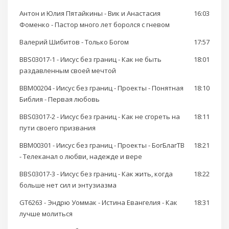
Антон и Юлия Пятайкины - Вик и Анастасия
16:03
Фоменко - Пастор много лет боролся с гневом
Валерий Шибитов - Только Богом
17:57
BBS03017-1 - Иисус без границ - Как не быть
18:01
раздавленным своей мечтой
BBM00204 - Иисус без границ - Проекты - Понятная
18:10
Библия - Первая любовь
BBS03017-2 - Иисус без границ - Как не сгореть на
18:11
пути своего призвания
BBM00301 - Иисус без границ - Проекты - БогБлагТВ
18:21
- Телеканал о любви, надежде и вере
BBS03017-3 - Иисус без границ - Как жить, когда
18:22
больше нет сил и энтузиазма
GT6263 - Эндрю Уоммак - Истина Евангелия - Как
18:31
лучше молиться