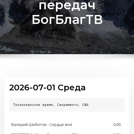
передач
БогБлагТВ
2026-07-01 Среда
Тихоокеанское время, Сакраменто, США
Валерий Шибитов - Сердце моё
0:00