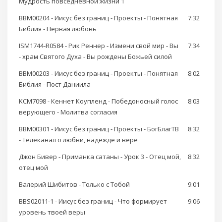
Мудрость повседневной жизни 1
BBM00204 - Иисус без границ - Проекты - Понятная
7:32
Библия - Первая любовь
ISM1744-R0584 - Рик Реннер - Измени свой мир - Вы
7:34
- храм Святого Духа - Вы рождены Божьей силой
BBM00203 - Иисус без границ - Проекты - Понятная
8:02
Библия - Пост Даниила
KCM7098 - Кеннет Коупленд - Победоносный голос
8:03
верующего - Молитва согласия
BBM00301 - Иисус без границ - Проекты - БогБлагТВ
8:32
- Телеканал о любви, надежде и вере
Джон Бивер - Приманка сатаны - Урок 3 - Отец мой,
8:32
отец мой
Валерий Шибитов - Только с Тобой
9:01
BBS02011-1 - Иисус без границ - Что формирует
9:06
уровень твоей веры