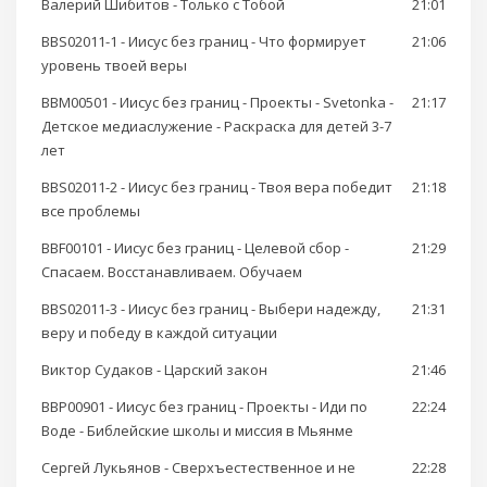
Валерий Шибитов - Только с Тобой
21:01
BBS02011-1 - Иисус без границ - Что формирует
21:06
уровень твоей веры
BBM00501 - Иисус без границ - Проекты - Svetonka -
21:17
Детское медиаслужение - Раскраска для детей 3-7
лет
BBS02011-2 - Иисус без границ - Твоя вера победит
21:18
все проблемы
BBF00101 - Иисус без границ - Целевой сбор -
21:29
Спасаем. Восстанавливаем. Обучаем
BBS02011-3 - Иисус без границ - Выбери надежду,
21:31
веру и победу в каждой ситуации
Виктор Судаков - Царский закон
21:46
BBP00901 - Иисус без границ - Проекты - Иди по
22:24
Воде - Библейские школы и миссия в Мьянме
Сергей Лукьянов - Сверхъестественное и не
22:28