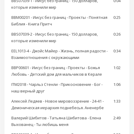
BBS07039-1 - Иисус без границ - 150 долларов,
0:04
которые изменили мир
BBM00201 - Иисус без границ - Проекты - Понятная
0:25
Библия - Книга Притч
BBS07039-2 - Иисус без границ - 150 долларов,
0:26
которые изменили мир
EEL1013-4 - Джойс Майер - Жизнь, полная радости -
0:34
Взаимоотношения с окружающими
BBP00601 - Иисус без границ - Проекты - Божья
1:02
Любовь - Детский дом для мальчиков в Керале
ITM2018 - Чарльз Стенли - Прикосновение - Бог -
1:06
наш верный друг
Алексей Ледяев - Новое мировоззрение - 24-41 -
1:33
Демоническая иерархия поднебесья. Аненербе
Валерий Шибитов - Татьяна Шибитова - Елена
2:49
Выхованец - Ты любишь меня