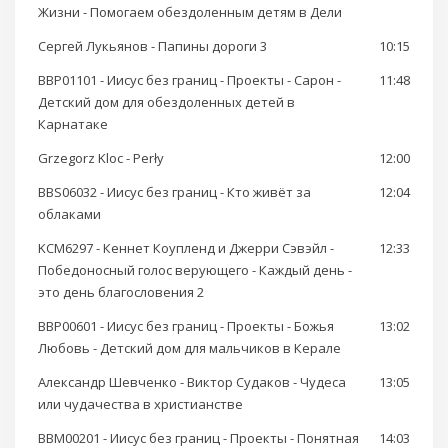
Жизни - Помогаем обездоленным детям в Дели
Сергей Лукьянов - Папины дороги 3
10:15
BBP01101 - Иисус без границ - Проекты - Сарон -
11:48
Детский дом для обездоленных детей в
Карнатаке
Grzegorz Kloc - Perły
12:00
BBS06032 - Иисус без границ - Кто живёт за
12:04
облаками
KCM6297 - Кеннет Коупленд и Джерри Сэвэйл -
12:33
Победоносный голос верующего - Каждый день -
это день благословения 2
BBP00601 - Иисус без границ - Проекты - Божья
13:02
Любовь - Детский дом для мальчиков в Керале
Александр Шевченко - Виктор Судаков - Чудеса
13:05
или чудачества в христианстве
BBM00201 - Иисус без границ - Проекты - Понятная
14:03