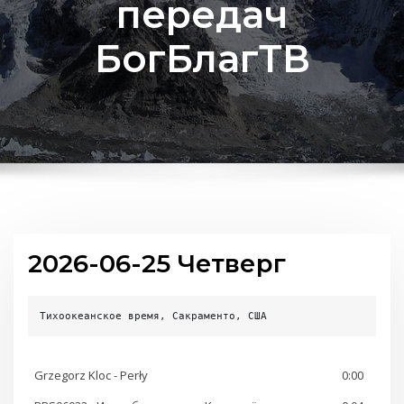
передач
БогБлагТВ
2026-06-25 Четверг
Тихоокеанское время, Сакраменто, США
Grzegorz Kloc - Perły
0:00