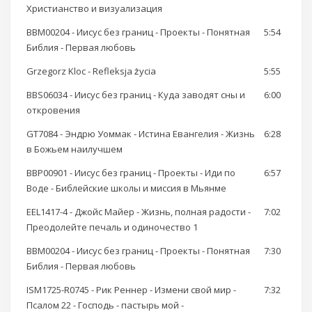
Христианство и визуализация
BBM00204 - Иисус без границ - Проекты - Понятная
5:54
Библия - Первая любовь
Grzegorz Kloc - Refleksja życia
5:55
BBS06034 - Иисус без границ - Куда заводят сны и
6:00
откровения
GT7084 - Эндрю Уоммак - Истина Евангелия - Жизнь
6:28
в Божьем наилучшем
BBP00901 - Иисус без границ - Проекты - Иди по
6:57
Воде - Библейские школы и миссия в Мьянме
EEL1417-4 - Джойс Майер - Жизнь, полная радости -
7:02
Преодолейте печаль и одиночество 1
BBM00204 - Иисус без границ - Проекты - Понятная
7:30
Библия - Первая любовь
ISM1725-R0745 - Рик Реннер - Измени свой мир -
7:32
Псалом 22 - Господь - пастырь мой -