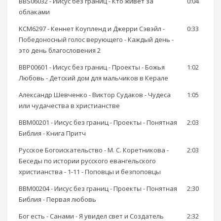
BBS06032 - Иисус без границ - Кто живёт за
0:04
облаками
KCM6297 - Кеннет Коупленд и Джерри Сэвэйл -
0:33
Победоносный голос верующего - Каждый день -
это день благословения 2
BBP00601 - Иисус без границ - Проекты - Божья
1:02
Любовь - Детский дом для мальчиков в Керале
Александр Шевченко - Виктор Судаков - Чудеса
1:05
или чудачества в христианстве
BBM00201 - Иисус без границ - Проекты - Понятная
2:03
Библия - Книга Притч
Русское Богоискательство - М. С. Коретникова -
2:03
Беседы по истории русского евангельского
христианства - 1-11 - Поповцы и безпоповцы
BBM00204 - Иисус без границ - Проекты - Понятная
2:30
Библия - Первая любовь
Бог есть - Санами - Я увидел свет и Создатель
2:32