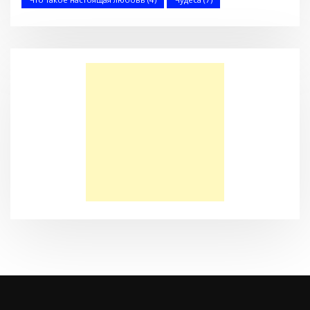
Когда йога не помогает (Стэн и Лана — Иисус без границ)
(BBS05027)
Моя Надежда — Детское служение для обездоленных
детей в Акрабаде
Послание к Филиппийцам