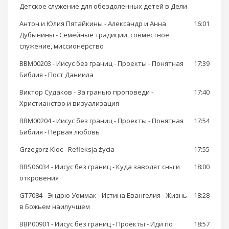
Детское служение для обездоленных детей в Дели
Антон и Юлия Пятайкины - Александр и Анна
16:01
Дубынины - Семейные традиции, совместное
служение, миссионерство
BBM00203 - Иисус без границ - Проекты - Понятная
17:39
Библия - Пост Даниила
Виктор Судаков - За гранью проповеди -
17:40
Христианство и визуализация
BBM00204 - Иисус без границ - Проекты - Понятная
17:54
Библия - Первая любовь
Grzegorz Kloc - Refleksja życia
17:55
BBS06034 - Иисус без границ - Куда заводят сны и
18:00
откровения
GT7084 - Эндрю Уоммак - Истина Евангелия - Жизнь
18:28
в Божьем наилучшем
BBP00901 - Иисус без границ - Проекты - Иди по
18:57