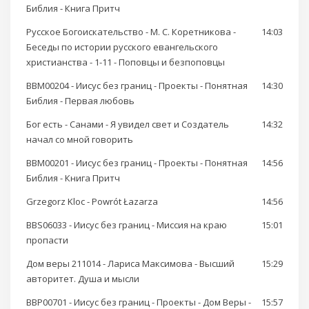
Библия - Книга Притч
Русское Богоискательство - М. С. Коретникова -
14:03
Беседы по истории русского евангельского
христианства - 1-11 - Поповцы и безпоповцы
BBM00204 - Иисус без границ - Проекты - Понятная
14:30
Библия - Первая любовь
Бог есть - Санами - Я увидел свет и Создатель
14:32
начал со мной говорить
BBM00201 - Иисус без границ - Проекты - Понятная
14:56
Библия - Книга Притч
Grzegorz Kloc - Powrót Łazarza
14:56
BBS06033 - Иисус без границ - Миссия на краю
15:01
пропасти
Дом веры 211014 - Лариса Максимова - Высший
15:29
авторитет. Душа и мысли
BBP00701 - Иисус без границ - Проекты - Дом Веры -
15:57