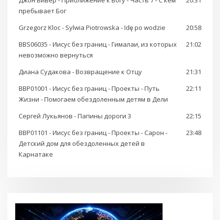
Джон Бивер - Приближение к Богу - Часть 7 - С кем
20:31
пребывает Бог
Grzegorz Kloc - Sylwia Piotrowska - Idę po wodzie
20:58
BBS06035 - Иисус без границ - Гималаи, из которых
21:02
невозможно вернуться
Диана Судакова - Возвращение к Отцу
21:31
BBP01001 - Иисус без границ - Проекты - Путь
22:11
Жизни - Помогаем обездоленным детям в Дели
Сергей Лукьянов - Папины дороги 3
22:15
BBP01101 - Иисус без границ - Проекты - Сарон -
23:48
Детский дом для обездоленных детей в
Карнатаке