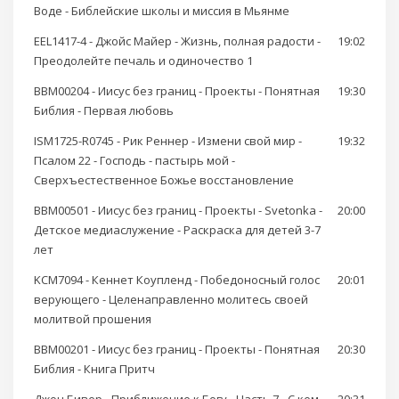
Воде - Библейские школы и миссия в Мьянме
EEL1417-4 - Джойс Майер - Жизнь, полная радости -
19:02
Преодолейте печаль и одиночество 1
BBM00204 - Иисус без границ - Проекты - Понятная
19:30
Библия - Первая любовь
ISM1725-R0745 - Рик Реннер - Измени свой мир -
19:32
Псалом 22 - Господь - пастырь мой -
Сверхъестественное Божье восстановление
BBM00501 - Иисус без границ - Проекты - Svetonka -
20:00
Детское медиаслужение - Раскраска для детей 3-7
лет
KCM7094 - Кеннет Коупленд - Победоносный голос
20:01
верующего - Целенаправленно молитесь своей
молитвой прошения
BBM00201 - Иисус без границ - Проекты - Понятная
20:30
Библия - Книга Притч