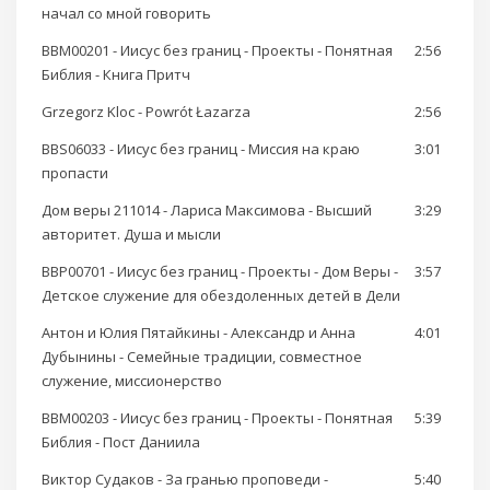
начал со мной говорить
BBM00201 - Иисус без границ - Проекты - Понятная
2:56
Библия - Книга Притч
Grzegorz Kloc - Powrót Łazarza
2:56
BBS06033 - Иисус без границ - Миссия на краю
3:01
пропасти
Дом веры 211014 - Лариса Максимова - Высший
3:29
авторитет. Душа и мысли
BBP00701 - Иисус без границ - Проекты - Дом Веры -
3:57
Детское служение для обездоленных детей в Дели
Антон и Юлия Пятайкины - Александр и Анна
4:01
Дубынины - Семейные традиции, совместное
служение, миссионерство
BBM00203 - Иисус без границ - Проекты - Понятная
5:39
Библия - Пост Даниила
Виктор Судаков - За гранью проповеди -
5:40