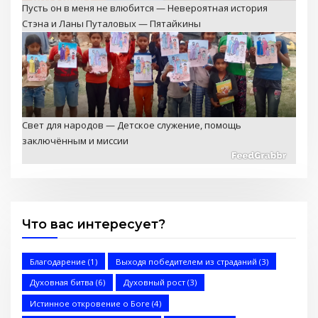
Стэна и Ланы Путаловых — Пятайкины
Свет для народов — Детское служение, помощь
заключённым и миссии
Что вас интересует?
2 Послание к Коринфянам
Благодарение
(1)
Выходя победителем из страданий
(3)
Духовная битва
(6)
Духовный рост
(3)
Истинное откровение о Боге
(4)