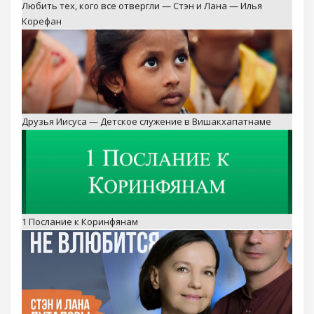
Корефан
Друзья Иисуса — Детское служение в Вишакхапатнаме
1 Послание к Коринфянам
Пусть он в меня не влюбится — Невероятная история