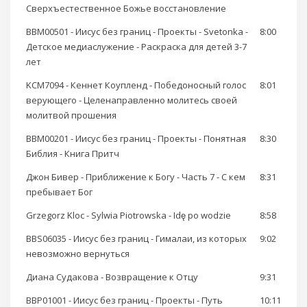
Сверхъестественное Божье восстановление
BBM00501 - Иисус без границ - Проекты - Svetonka -
8:00
Детское медиаслужение - Раскраска для детей 3-7
лет
KCM7094 - Кеннет Коупленд - Победоносный голос
8:01
верующего - Целенаправленно молитесь своей
молитвой прошения
BBM00201 - Иисус без границ - Проекты - Понятная
8:30
Библия - Книга Притч
Джон Бивер - Приближение к Богу - Часть 7 - С кем
8:31
пребывает Бог
Grzegorz Kloc - Sylwia Piotrowska - Idę po wodzie
8:58
BBS06035 - Иисус без границ - Гималаи, из которых
9:02
невозможно вернуться
Диана Судакова - Возвращение к Отцу
9:31
BBP01001 - Иисус без границ - Проекты - Путь
10:11