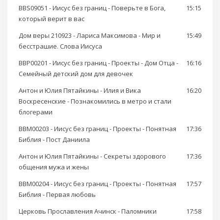
BBS09051 - Иисус без границ - Поверьте в Бога,
15:15
который верит в вас
Дом веры 210923 - Лариса Максимова - Мир и
15:49
бесстрашие. Слова Иисуса
BBP00201 - Иисус без границ - Проекты - Дом Отца -
16:16
Семейный детский дом для девочек
Антон и Юлия Пятайкины - Илия и Вика
16:20
Воскресенские - Познакомились в метро и стали
блогерами
BBM00203 - Иисус без границ - Проекты - Понятная
17:36
Библия - Пост Даниила
Антон и Юлия Пятайкины - Секреты здорового
17:36
общения мужа и жены
BBM00204 - Иисус без границ - Проекты - Понятная
17:57
Библия - Первая любовь
Церковь Прославления Ачинск - Паломники
17:58