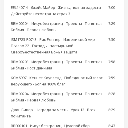
EEL1407-4 - Джойс Майер - Жизнь, полная радости -
7:00
Действуйте несмотря на страх 3
BBM00204 - Иисус без границ - Проекты - Понятная
7:29
Библия - Первая любовь
ISM1723-R0743 - Рик Реннер - Измени свой мир -
7:30
Псалом 22 - Господь - пастырь мой -
Сверхъестественная Божья защита
BBM00203 - Иисус без границ - Проекты - Понятная
7:58
Библия - Пост Даниила
KCM6997 - Кеннет Коупленд - Победоносный голос
7:59
верующего - Бог на 100% благ
BBM00204 - Иисус без границ - Проекты - Понятная
8:28
Библия - Первая любовь
Джон Бивер - Награда за честь - Урок 12 - Всех
8:29
почитайте
BBF00101 - Иисус без границ - Целевой сбор -
8:47