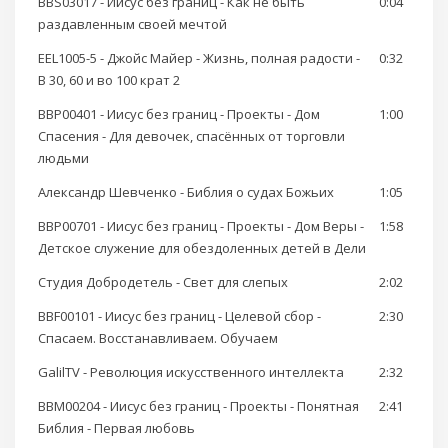
BBS03017 - Иисус без границ - Как не быть
0:04
раздавленным своей мечтой
EEL1005-5 - Джойс Майер - Жизнь, полная радости -
0:32
В 30, 60 и во 100 крат 2
BBP00401 - Иисус без границ - Проекты - Дом
1:00
Спасения - Для девочек, спасённых от торговли
людьми
Александр Шевченко - Библия о судах Божьих
1:05
BBP00701 - Иисус без границ - Проекты - Дом Веры -
1:58
Детское служение для обездоленных детей в Дели
Студия Добродетель - Свет для слепых
2:02
BBF00101 - Иисус без границ - Целевой сбор -
2:30
Спасаем. Восстанавливаем. Обучаем
GalilTV - Революция искусственного интеллекта
2:32
BBM00204 - Иисус без границ - Проекты - Понятная
2:41
Библия - Первая любовь