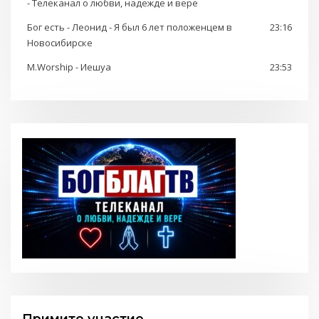
- Телеканал о любви, надежде и вере
Бог есть - Леонид - Я был 6 лет положенцем в
23:16
Новосибирске
M.Worship - Иешуа
23:53
Примите участие