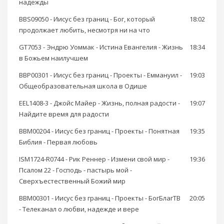
надежды
BBS09050 - Иисус без границ - Бог, который
18:02
продолжает любить, несмотря ни на что
GT7053 - Эндрю Уоммак - Истина Евангелия - Жизнь
18:34
в Божьем наилучшем
BBP00301 - Иисус без границ - Проекты - Еммануил -
19:03
Общеобразовательная школа в Одише
EEL1408-3 - Джойс Майер - Жизнь, полная радости -
19:07
Найдите время для радости
BBM00204 - Иисус без границ - Проекты - Понятная
19:35
Библия - Первая любовь
ISM1724-R0744 - Рик Реннер - Измени свой мир -
19:36
Псалом 22 - Господь - пастырь мой -
Сверхъестественный Божий мир
BBM00301 - Иисус без границ - Проекты - БогБлагТВ
20:05
- Телеканал о любви, надежде и вере