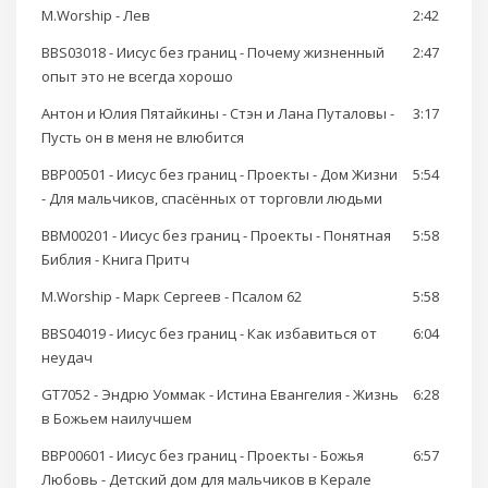
M.Worship - Лев
2:42
BBS03018 - Иисус без границ - Почему жизненный
2:47
опыт это не всегда хорошо
Антон и Юлия Пятайкины - Стэн и Лана Путаловы -
3:17
Пусть он в меня не влюбится
BBP00501 - Иисус без границ - Проекты - Дом Жизни
5:54
- Для мальчиков, спасённых от торговли людьми
BBM00201 - Иисус без границ - Проекты - Понятная
5:58
Библия - Книга Притч
M.Worship - Марк Сергеев - Псалом 62
5:58
BBS04019 - Иисус без границ - Как избавиться от
6:04
неудач
GT7052 - Эндрю Уоммак - Истина Евангелия - Жизнь
6:28
в Божьем наилучшем
BBP00601 - Иисус без границ - Проекты - Божья
6:57
Любовь - Детский дом для мальчиков в Керале