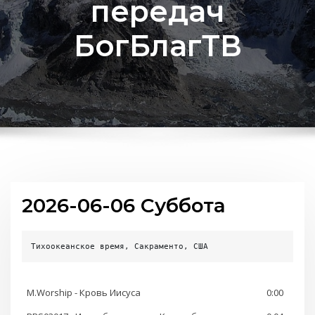
передач
БогБлагТВ
2026-06-06 Суббота
Тихоокеанское время, Сакраменто, США
M.Worship - Кровь Иисуса
0:00