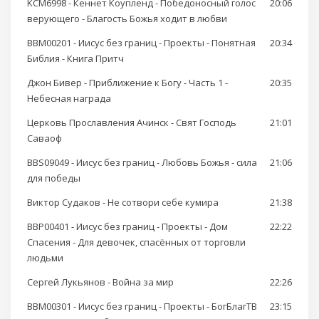
KCM6998 - Кеннет Коупленд - Победоносный голос
20:06
верующего - Благость Божья ходит в любви
BBM00201 - Иисус без границ - Проекты - Понятная
20:34
Библия - Книга Притч
Джон Бивер - Приближение к Богу - Часть 1 -
20:35
Небесная награда
Церковь Прославления Ачинск - Свят Господь
21:01
Саваоф
BBS09049 - Иисус без границ - Любовь Божья - сила
21:06
для победы
Виктор Судаков - Не сотвори себе кумира
21:38
BBP00401 - Иисус без границ - Проекты - Дом
22:22
Спасения - Для девочек, спасённых от торговли
людьми
Сергей Лукьянов - Война за мир
22:26
BBM00301 - Иисус без границ - Проекты - БогБлагТВ
23:15