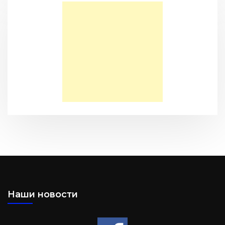
Сарон — Детский дом для обездоленных детей в
Карнатаке
Послание к Колоссянам
Наши новости
Два часа, которые изменили жизнь буддистского монаха
(Стэн и Лана — Иисус без границ) (BBS05030)