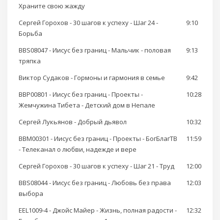
Храните свою жажду
Сергей Горохов - 30 шагов к успеху - Шаг 24 -
9:10
Борьба
BBS08047 - Иисус без границ - Мальчик - половая
9:13
тряпка
Виктор Судаков - Гормоны и гармония в семье
9:42
BBP00801 - Иисус без границ - Проекты -
10:28
Жемчужина Тибета - Детский дом в Непале
Сергей Лукьянов - Добрый дьявол
10:32
BBM00301 - Иисус без границ - Проекты - БогБлагТВ
11:59
- Телеканал о любви, надежде и вере
Сергей Горохов - 30 шагов к успеху - Шаг 21 - Труд
12:00
BBS08044 - Иисус без границ - Любовь без права
12:03
выбора
EEL1009-4 - Джойс Майер - Жизнь, полная радости -
12:32