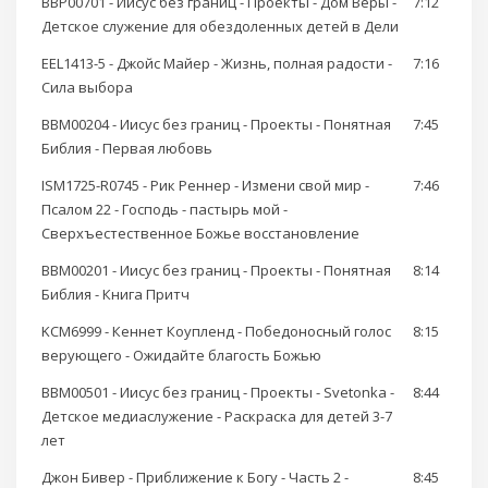
BBP00701 - Иисус без границ - Проекты - Дом Веры -
7:12
Детское служение для обездоленных детей в Дели
EEL1413-5 - Джойс Майер - Жизнь, полная радости -
7:16
Сила выбора
BBM00204 - Иисус без границ - Проекты - Понятная
7:45
Библия - Первая любовь
ISM1725-R0745 - Рик Реннер - Измени свой мир -
7:46
Псалом 22 - Господь - пастырь мой -
Сверхъестественное Божье восстановление
BBM00201 - Иисус без границ - Проекты - Понятная
8:14
Библия - Книга Притч
KCM6999 - Кеннет Коупленд - Победоносный голос
8:15
верующего - Ожидайте благость Божью
BBM00501 - Иисус без границ - Проекты - Svetonka -
8:44
Детское медиаслужение - Раскраска для детей 3-7
лет
Джон Бивер - Приближение к Богу - Часть 2 -
8:45