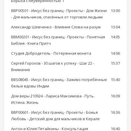
Борьба с неуверенностью 1
BBP00501 - Иисус без границ - Проекты - Дом Жизни
13:00
- Для мальчиков, спасённых от торговли людьми
Александр Шевченко - Влияние Слова на разум
13:04
BBM00201 - Иисус без границ - Проекты - Понятная
14:05
Библия - Книга Притч
Студия Добродетель - Потерянная монета
14:06
Сергей Горохов - 30 шагов к успеху - Шаг 22 -
15:37
Внимание
BBS08045 - Иисус без границ - Заживо погребённые
15:40
белые вдовы Индии
Дом веры 210924 - Лариса Максимова - Путь.
16:09
Истина. Жизнь
BBP00601 - Иисус без границ - Проекты - Божья
16:36
Любовь - Детский дом для мальчиков в Керале
Антон и Юлия Пятайкины - Консультация
16:40