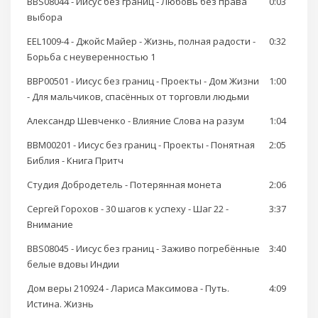
BBS08044 - Иисус без границ - Любовь без права
0:03
выбора
EEL1009-4 - Джойс Майер - Жизнь, полная радости -
0:32
Борьба с неуверенностью 1
BBP00501 - Иисус без границ - Проекты - Дом Жизни
1:00
- Для мальчиков, спасённых от торговли людьми
Александр Шевченко - Влияние Слова на разум
1:04
BBM00201 - Иисус без границ - Проекты - Понятная
2:05
Библия - Книга Притч
Студия Добродетель - Потерянная монета
2:06
Сергей Горохов - 30 шагов к успеху - Шаг 22 -
3:37
Внимание
BBS08045 - Иисус без границ - Заживо погребённые
3:40
белые вдовы Индии
Дом веры 210924 - Лариса Максимова - Путь.
4:09
Истина. Жизнь