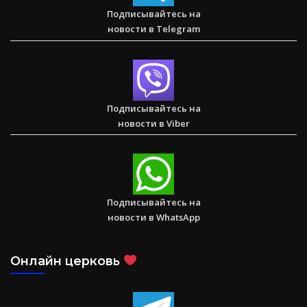
Корефан
Подписывайтесь на
новости в Telegram
Друзья Иисуса — Детское служение в Вишакхапатнаме
Подписывайтесь на
новости в Viber
1 Послание к Коринфянам
Подписывайтесь на
новости в WhatsApp
Онлайн церковь