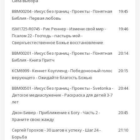
Сила выбора
BBM00204 - Иисус без границ - Проекты - Понятная
19:45
Библия - Первая любовь
ISM1725-R0745 - Рик Реннер - Измени свой мир -
19:46
Псалом 22 - Господь - пастырь мой -
Сверхъестественное Божье восстановление
BBM00201 - Иисус без границ - Проекты - Понятная
20:14
Библия - Книга Притч
KCM6999 - Кеннет Коупленд - Победоносный голос
20:15
верующего - Ожидайте благость Божью
BBM00501 - Иисус без границ - Проекты - Svetonka -
20:44
Детское медиаслужение - Раскраска для детей 3-7
лет
Джон Бивер - Приближение к Богу - Часть 2 -
20:45
Храните свою жажду
Сергей Горохов - 30 шагов к успеху - Шаг 24 -
21:10
Борьба