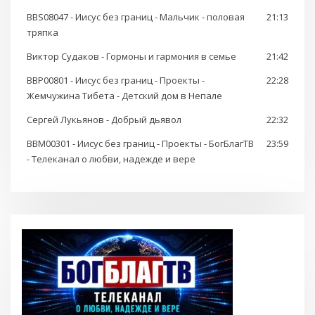
BBS08047 - Иисус без границ - Мальчик - половая
21:13
тряпка
Виктор Судаков - Гормоны и гармония в семье
21:42
BBP00801 - Иисус без границ - Проекты -
22:28
Жемчужина Тибета - Детский дом в Непале
Сергей Лукьянов - Добрый дьявол
22:32
BBM00301 - Иисус без границ - Проекты - БогБлагТВ
23:59
- Телеканал о любви, надежде и вере