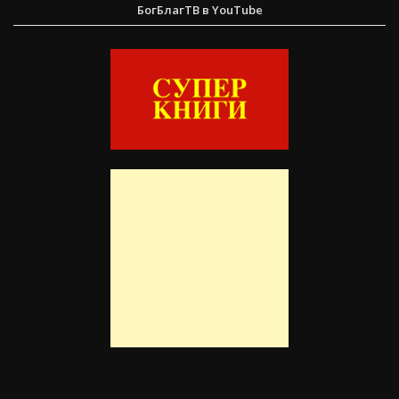
БогБлагТВ в YouTube