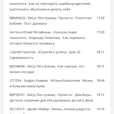
психолога - Как не повторить ошибки родителей,
распознать абьюзера и ценить себя
BBM00203 - Иисус без границ - Проекты - Понятная
17:28
Библия - Пост Даниила
Антон и Юлия Пятайкины - Консультация
17:29
психолога - Надежда Телепова - Как пережить
потерю близкого человека
Сергей Горохов - 30 шагов к успеху - Шаг 23 -
18:11
Сдержанность
BBS08046 - Иисус без границ - Как хорошо, что
18:15
жених опоздал
GT7054 - Эндрю Уоммак - Истина Евангелия - Жизнь
18:44
в Божьем наилучшем
BBP00701 - Иисус без границ - Проекты - Дом Веры -
19:12
Детское служение для обездоленных детей в Дели
EEL1413-5 - Джойс Майер - Жизнь, полная радости -
19:16