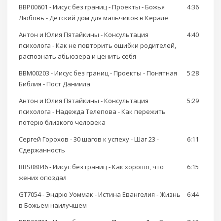
BBP00601 - Иисус без границ - Проекты - Божья
4:36
Любовь - Детский дом для мальчиков в Керале
Антон и Юлия Пятайкины - Консультация
4:40
психолога - Как не повторить ошибки родителей,
распознать абьюзера и ценить себя
BBM00203 - Иисус без границ - Проекты - Понятная
5:28
Библия - Пост Даниила
Антон и Юлия Пятайкины - Консультация
5:29
психолога - Надежда Телепова - Как пережить
потерю близкого человека
Сергей Горохов - 30 шагов к успеху - Шаг 23 -
6:11
Сдержанность
BBS08046 - Иисус без границ - Как хорошо, что
6:15
жених опоздал
GT7054 - Эндрю Уоммак - Истина Евангелия - Жизнь
6:44
в Божьем наилучшем