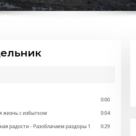
дельник
0:00
ая жизнь с избытком
0:04
олная радости - Разоблачаем раздоры 1
0:29