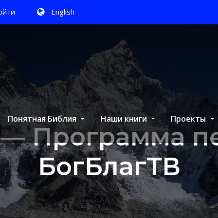
ойти
English
Понятная Библия
Наши книги
Проекты
я — Программа п
БогБлагТВ