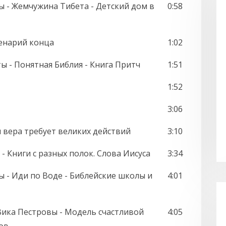
ы - Жемчужина Тибета - Детский дом в
0:58
енарий конца
1:02
ты - Понятная Библия - Книга Притч
1:51
1:52
3:06
 вера требует великих действий
3:10
- Книги с разных полок. Слова Иисуса
3:34
ы - Иди по Воде - Библейские школы и
4:01
Вика Пестровы - Модель счастливой
4:05