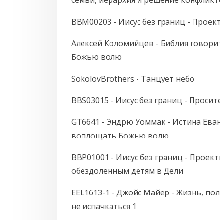
семьи, иерархия и решение конфликт
BBM00203 - Иисус без границ - Проек
Алексей Коломийцев - Библия говорит
Божью волю
SokolovBrothers - Танцует небо
BBS03015 - Иисус без границ - Просит
GT6641 - Эндрю Уоммак - Истина Еванг
воплощать Божью волю
BBP01001 - Иисус без границ - Проек
обездоленным детям в Дели
EEL1613-1 - Джойс Майер - Жизнь, по
не испачкаться 1