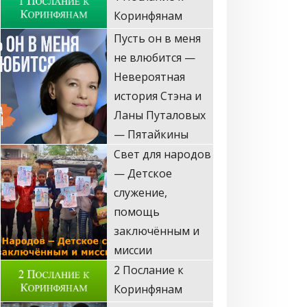
не влюбится —
Невероятная
история Стэна и
Ланы Путаловых
— Пятайкины
Свет для народов
— Детское
служение,
помощь
заключённым и
миссии
2 Послание к
Коринфянам
Запретный Иисус
(Стэн и Лана —