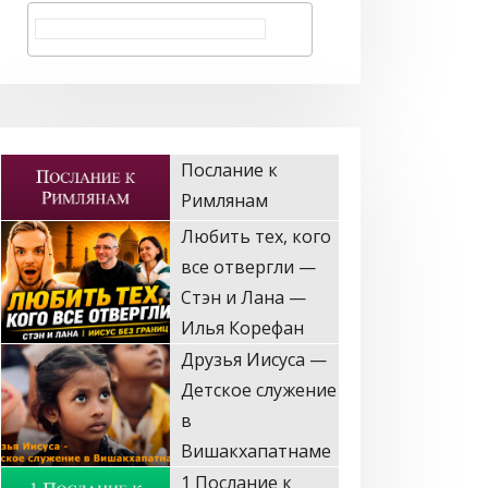
Любить тех, кого
все отвергли —
Стэн и Лана —
Илья Корефан
Друзья Иисуса —
Детское служение
в
Вишакхапатнаме
1 Послание к
Коринфянам
Пусть он в меня