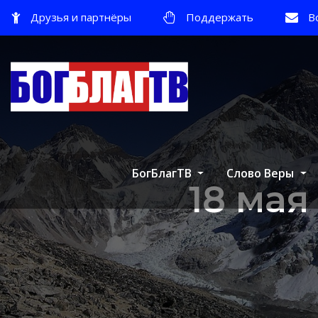
Друзья и партнёры
Поддержать
В
БогБлагТВ
Слово Веры
18 ма