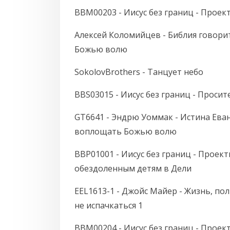
BBM00203 - Иисус без границ - Проек
Алексей Коломийцев - Библия говорит
Божью волю
SokolovBrothers - Танцует небо
BBS03015 - Иисус без границ - Просит
GT6641 - Эндрю Уоммак - Истина Еванг
воплощать Божью волю
BBP01001 - Иисус без границ - Проек
обездоленным детям в Дели
EEL1613-1 - Джойс Майер - Жизнь, по
не испачкаться 1
BBM00204 - Иисус без границ - Проек