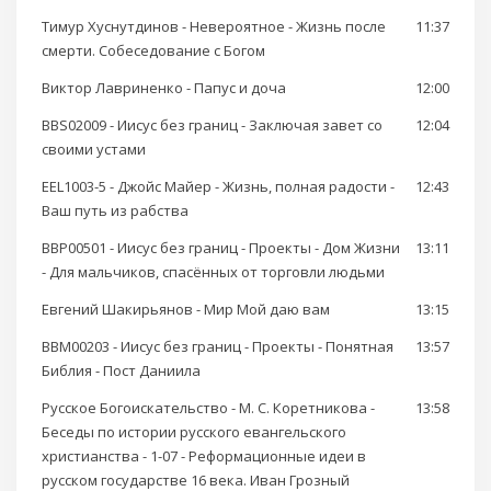
Тимур Хуснутдинов - Невероятное - Жизнь после
11:37
смерти. Собеседование с Богом
Виктор Лавриненко - Папус и доча
12:00
BBS02009 - Иисус без границ - Заключая завет со
12:04
своими устами
EEL1003-5 - Джойс Майер - Жизнь, полная радости -
12:43
Ваш путь из рабства
BBP00501 - Иисус без границ - Проекты - Дом Жизни
13:11
- Для мальчиков, спасённых от торговли людьми
Евгений Шакирьянов - Мир Мой даю вам
13:15
BBM00203 - Иисус без границ - Проекты - Понятная
13:57
Библия - Пост Даниила
Русское Богоискательство - М. С. Коретникова -
13:58
Беседы по истории русского евангельского
христианства - 1-07 - Реформационные идеи в
русском государстве 16 века. Иван Грозный