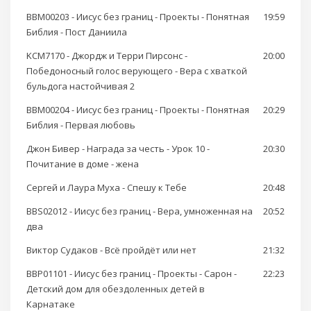
BBM00203 - Иисус без границ - Проекты - Понятная
19:59
Библия - Пост Даниила
KCM7170 - Джордж и Терри Пирсонс -
20:00
Победоносный голос верующего - Вера с хваткой
бульдога настойчивая 2
BBM00204 - Иисус без границ - Проекты - Понятная
20:29
Библия - Первая любовь
Джон Бивер - Награда за честь - Урок 10 -
20:30
Почитание в доме - жена
Сергей и Лаура Муха - Спешу к Тебе
20:48
BBS02012 - Иисус без границ - Вера, умноженная на
20:52
два
Виктор Судаков - Всё пройдёт или нет
21:32
BBP01101 - Иисус без границ - Проекты - Сарон -
22:23
Детский дом для обездоленных детей в
Карнатаке