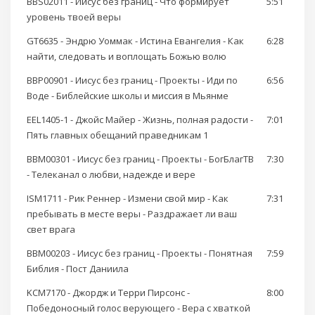
BBS02011 - Иисус без границ - Что формирует
5:51
уровень твоей веры
GT6635 - Эндрю Уоммак - Истина Евангелия - Как
6:28
найти, следовать и воплощать Божью волю
BBP00901 - Иисус без границ - Проекты - Иди по
6:56
Воде - Библейские школы и миссия в Мьянме
EEL1405-1 - Джойс Майер - Жизнь, полная радости -
7:01
Пять главных обещаний праведникам 1
BBM00301 - Иисус без границ - Проекты - БогБлагТВ
7:30
- Телеканал о любви, надежде и вере
ISM1711 - Рик Реннер - Измени свой мир - Как
7:31
пребывать в месте веры - Раздражает ли ваш
свет врага
BBM00203 - Иисус без границ - Проекты - Понятная
7:59
Библия - Пост Даниила
KCM7170 - Джордж и Терри Пирсонс -
8:00
Победоносный голос верующего - Вера с хваткой