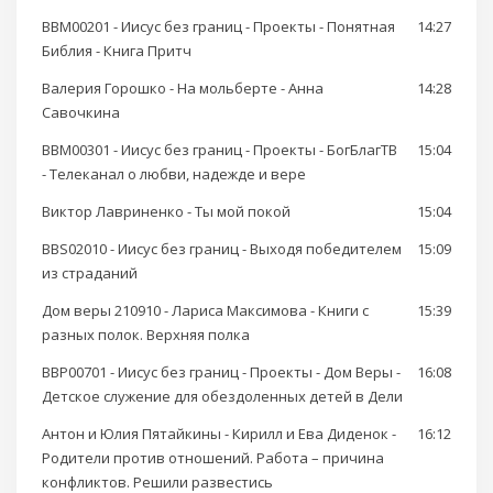
BBM00201 - Иисус без границ - Проекты - Понятная
14:27
Библия - Книга Притч
Валерия Горошко - На мольберте - Анна
14:28
Савочкина
BBM00301 - Иисус без границ - Проекты - БогБлагТВ
15:04
- Телеканал о любви, надежде и вере
Виктор Лавриненко - Ты мой покой
15:04
BBS02010 - Иисус без границ - Выходя победителем
15:09
из страданий
Дом веры 210910 - Лариса Максимова - Книги с
15:39
разных полок. Верхняя полка
BBP00701 - Иисус без границ - Проекты - Дом Веры -
16:08
Детское служение для обездоленных детей в Дели
Антон и Юлия Пятайкины - Кирилл и Ева Диденок -
16:12
Родители против отношений. Работа – причина
конфликтов. Решили развестись