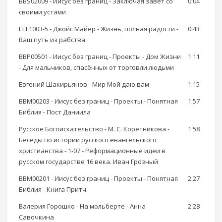
BBS02009 - Иисус без границ - Заключая завет со
0:04
своими устами
EEL1003-5 - Джойс Майер - Жизнь, полная радости -
0:43
Ваш путь из рабства
BBP00501 - Иисус без границ - Проекты - Дом Жизни
1:11
- Для мальчиков, спасённых от торговли людьми
Евгений Шакирьянов - Мир Мой даю вам
1:15
BBM00203 - Иисус без границ - Проекты - Понятная
1:57
Библия - Пост Даниила
Русское Богоискательство - М. С. Коретникова -
1:58
Беседы по истории русского евангельского
христианства - 1-07 - Реформационные идеи в
русском государстве 16 века. Иван Грозный
BBM00201 - Иисус без границ - Проекты - Понятная
2:27
Библия - Книга Притч
Валерия Горошко - На мольберте - Анна
2:28
Савочкина