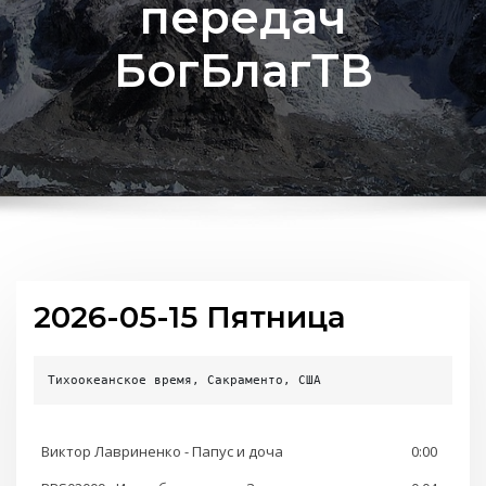
передач
БогБлагТВ
2026-05-15 Пятница
Тихоокеанское время, Сакраменто, США
Виктор Лавриненко - Папус и доча
0:00