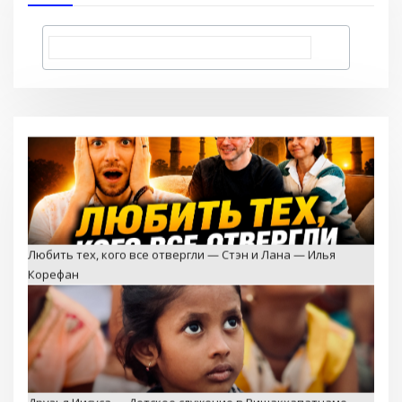
Любить тех, кого все отвергли — Стэн и Лана — Илья
Корефан
Друзья Иисуса — Детское служение в Вишакхапатнаме