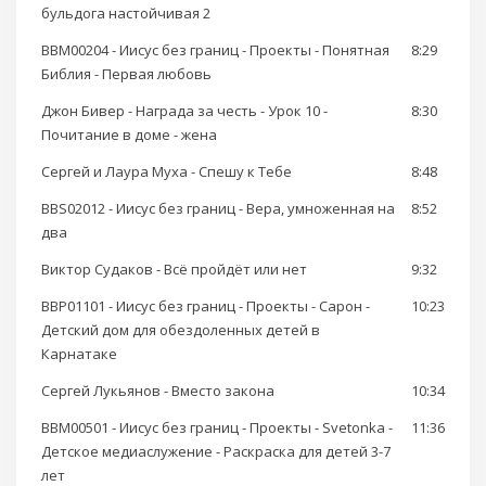
бульдога настойчивая 2
BBM00204 - Иисус без границ - Проекты - Понятная
8:29
Библия - Первая любовь
Джон Бивер - Награда за честь - Урок 10 -
8:30
Почитание в доме - жена
Сергей и Лаура Муха - Спешу к Тебе
8:48
BBS02012 - Иисус без границ - Вера, умноженная на
8:52
два
Виктор Судаков - Всё пройдёт или нет
9:32
BBP01101 - Иисус без границ - Проекты - Сарон -
10:23
Детский дом для обездоленных детей в
Карнатаке
Сергей Лукьянов - Вместо закона
10:34
BBM00501 - Иисус без границ - Проекты - Svetonka -
11:36
Детское медиаслужение - Раскраска для детей 3-7
лет