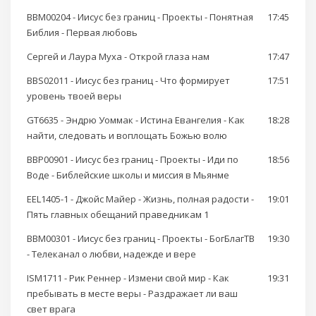
BBM00204 - Иисус без границ - Проекты - Понятная
17:45
Библия - Первая любовь
Сергей и Лаура Муха - Открой глаза нам
17:47
BBS02011 - Иисус без границ - Что формирует
17:51
уровень твоей веры
GT6635 - Эндрю Уоммак - Истина Евангелия - Как
18:28
найти, следовать и воплощать Божью волю
BBP00901 - Иисус без границ - Проекты - Иди по
18:56
Воде - Библейские школы и миссия в Мьянме
EEL1405-1 - Джойс Майер - Жизнь, полная радости -
19:01
Пять главных обещаний праведникам 1
BBM00301 - Иисус без границ - Проекты - БогБлагТВ
19:30
- Телеканал о любви, надежде и вере
ISM1711 - Рик Реннер - Измени свой мир - Как
19:31
пребывать в месте веры - Раздражает ли ваш
свет врага