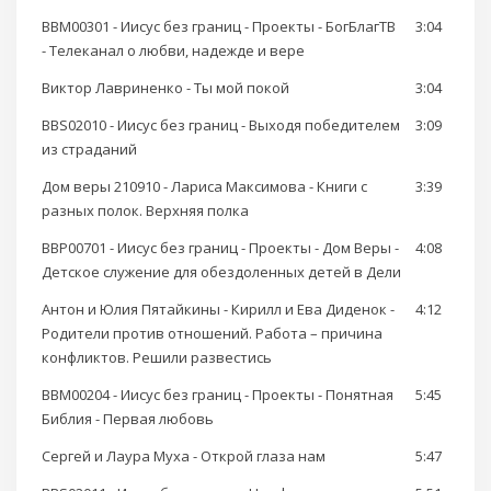
BBM00301 - Иисус без границ - Проекты - БогБлагТВ
3:04
- Телеканал о любви, надежде и вере
Виктор Лавриненко - Ты мой покой
3:04
BBS02010 - Иисус без границ - Выходя победителем
3:09
из страданий
Дом веры 210910 - Лариса Максимова - Книги с
3:39
разных полок. Верхняя полка
BBP00701 - Иисус без границ - Проекты - Дом Веры -
4:08
Детское служение для обездоленных детей в Дели
Антон и Юлия Пятайкины - Кирилл и Ева Диденок -
4:12
Родители против отношений. Работа – причина
конфликтов. Решили развестись
BBM00204 - Иисус без границ - Проекты - Понятная
5:45
Библия - Первая любовь
Сергей и Лаура Муха - Открой глаза нам
5:47