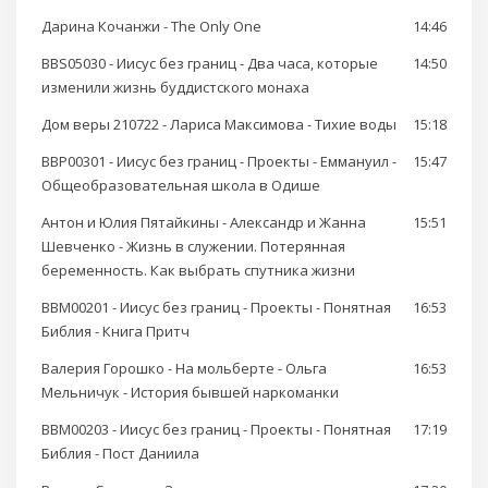
Дарина Кочанжи - The Only One
14:46
BBS05030 - Иисус без границ - Два часа, которые
14:50
изменили жизнь буддистского монаха
Дом веры 210722 - Лариса Максимова - Тихие воды
15:18
BBP00301 - Иисус без границ - Проекты - Еммануил -
15:47
Общеобразовательная школа в Одише
Антон и Юлия Пятайкины - Александр и Жанна
15:51
Шевченко - Жизнь в служении. Потерянная
беременность. Как выбрать спутника жизни
BBM00201 - Иисус без границ - Проекты - Понятная
16:53
Библия - Книга Притч
Валерия Горошко - На мольберте - Ольга
16:53
Мельничук - История бывшей наркоманки
BBM00203 - Иисус без границ - Проекты - Понятная
17:19
Библия - Пост Даниила