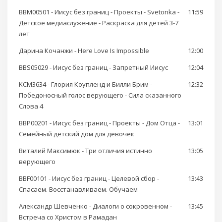
BBM00501 - Иисус без границ - Проекты - Svetonka -
11:59
Детское медиаслужение - Раскраска для детей 3-7
лет
Дарина Кочанжи - Here Love Is Impossible
12:00
BBS05029 - Иисус без границ - Запретный Иисус
12:04
KCM3634 - Глория Коупленд и Билли Брим -
12:32
Победоносный голос верующего - Сила сказанного
Слова 4
BBP00201 - Иисус без границ - Проекты - Дом Отца -
13:01
Семейный детский дом для девочек
Виталий Максимюк - Три отличия истинно
13:05
верующего
BBF00101 - Иисус без границ - Целевой сбор -
13:43
Спасаем. Восстанавливаем. Обучаем
Александр Шевченко - Диалоги о сокровенном -
13:45
Встреча со Христом в Рамадан