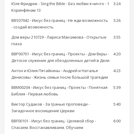
Юля Фридрик - Sing the Bible - Без любви я ничто - 1
3:24
Коринфянам 13
BBS07042 - Иисус без границ - Не жди возможность
3:26
- создай возможность
Дом веры 210729 - Лариса Максимова - Открытые
3:55
глаза
BBP00701 - Иисус без границ - Проекты - Дом Веры -
4:20
Детское служение для обездоленных детей в Дели
Антон и Юлия Пятайкины - Андрей и Наталья
4:23
Денисовы - Жизнь семьи после большой трагедии
BBM00204 - Иисус без границ - Проекты - Понятная
5:39
Библия - Первая любовь
Виктор Судаков - За гранью проповеди -
5:40
Загадочное восхищение Церкви
BBF00101 - Иисус без границ - Целевой сбор -
6:00
Спасаем. Восстанавливаем. Обучаем