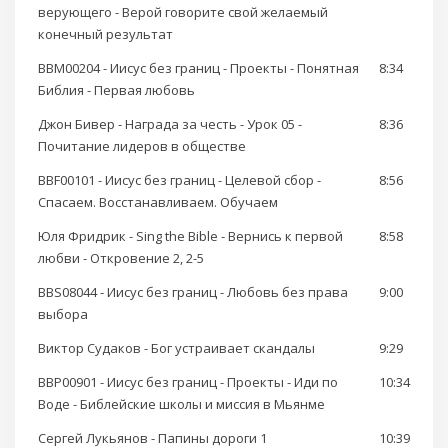
верующего - Верой говорите свой желаемый
конечный результат
BBM00204 - Иисус без границ - Проекты - Понятная
8:34
Библия - Первая любовь
Джон Бивер - Награда за честь - Урок 05 -
8:36
Почитание лидеров в обществе
BBF00101 - Иисус без границ - Целевой сбор -
8:56
Спасаем. Восстанавливаем. Обучаем
Юля Фридрик - Sing the Bible - Вернись к первой
8:58
любви - Откровение 2, 2-5
BBS08044 - Иисус без границ - Любовь без права
9:00
выбора
Виктор Судаков - Бог устраивает скандалы
9:29
BBP00901 - Иисус без границ - Проекты - Иди по
10:34
Воде - Библейские школы и миссия в Мьянме
Сергей Лукьянов - Папины дороги 1
10:39