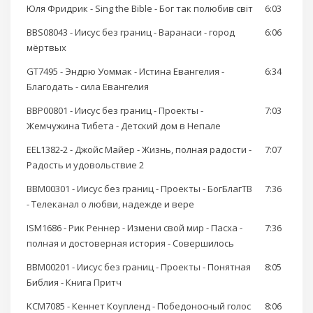
Юля Фридрик - Sing the Bible - Бог так полюбив світ
6:03
BBS08043 - Иисус без границ - Варанаси - город
6:06
мёртвых
GT7495 - Эндрю Уоммак - Истина Евангелия -
6:34
Благодать - сила Евангелия
BBP00801 - Иисус без границ - Проекты -
7:03
Жемчужина Тибета - Детский дом в Непале
EEL1382-2 - Джойс Майер - Жизнь, полная радости -
7:07
Радость и удовольствие 2
BBM00301 - Иисус без границ - Проекты - БогБлагТВ
7:36
- Телеканал о любви, надежде и вере
ISM1686 - Рик Реннер - Измени свой мир - Пасха -
7:36
полная и достоверная история - Совершилось
BBM00201 - Иисус без границ - Проекты - Понятная
8:05
Библия - Книга Притч
KCM7085 - Кеннет Коупленд - Победоносный голос
8:06