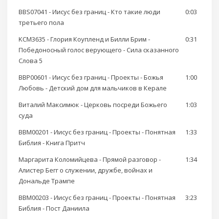
BBS07041 - Иисус без границ - Кто такие люди
0:03
третьего пола
KCM3635 - Глория Коупленд и Билли Брим -
0:31
Победоносный голос верующего - Сила сказанного
Слова 5
BBP00601 - Иисус без границ - Проекты - Божья
1:00
Любовь - Детский дом для мальчиков в Керале
Виталий Максимюк - Церковь посреди Божьего
1:03
суда
BBM00201 - Иисус без границ - Проекты - Понятная
1:33
Библия - Книга Притч
Маргарита Коломийцева - Прямой разговор -
1:34
Алистер Бегг о служении, дружбе, войнах и
Дональде Трампе
BBM00203 - Иисус без границ - Проекты - Понятная
3:23
Библия - Пост Даниила