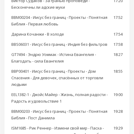
Виктор Судаков - За гранью проповеди -
17:20
Бесконечны ли адские муки
BBM00204 - Иисус без границ - Проекты - Понятная
17:52
Библия - Первая любовь
Дарина Кочанжи - В холоде
17:54
BBS06031 - Иисус без границ - Индия без фильтров
17:58
GT7494 - Эндрю Уоммак - Истина Евангелия -
18:27
Благодать - сила Евангелия
BBP00401 - Иисус без границ - Проекты - Дом
18:55
Спасения - Для девочек, спасённых от торговли
людьми
EEL1382-1 - Джойс Майер - Жизнь, полная радости -
19:00
Радость и удовольствие 1
BBM00203 - Иисус без границ - Проекты - Понятная
19:28
Библия - Пост Даниила
ISM1685 - Рик Реннер - Измени свой мир - Пасха -
19:29