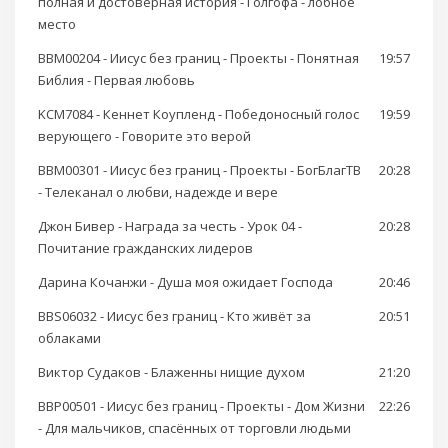
полная и достоверная история - Голгофа - лобное
место
BBM00204 - Иисус без границ - Проекты - Понятная
19:57
Библия - Первая любовь
KCM7084 - Кеннет Коупленд - Победоносный голос
19:59
верующего - Говорите это верой
BBM00301 - Иисус без границ - Проекты - БогБлагТВ
20:28
- Телеканал о любви, надежде и вере
Джон Бивер - Награда за честь - Урок 04 -
20:28
Почитание гражданских лидеров
Дарина Кочанжи - Душа моя ожидает Господа
20:46
BBS06032 - Иисус без границ - Кто живёт за
20:51
облаками
Виктор Судаков - Блаженны нищие духом
21:20
BBP00501 - Иисус без границ - Проекты - Дом Жизни
22:26
- Для мальчиков, спасённых от торговли людьми