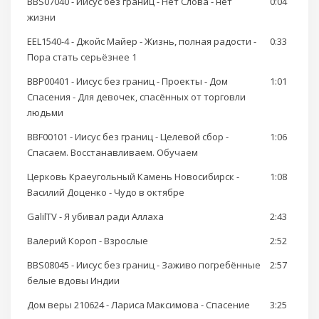
BBS07040 - Иисус без границ - Нет Слова - нет
0:04
жизни
EEL1540-4 - Джойс Майер - Жизнь, полная радости -
0:33
Пора стать серьёзнее 1
BBP00401 - Иисус без границ - Проекты - Дом
1:01
Спасения - Для девочек, спасённых от торговли
людьми
BBF00101 - Иисус без границ - Целевой сбор -
1:06
Спасаем. Восстанавливаем. Обучаем
Церковь Краеугольный Камень Новосибирск -
1:08
Василий Доценко - Чудо в октябре
GalilTV - Я убивал ради Аллаха
2:43
Валерий Короп - Взрослые
2:52
BBS08045 - Иисус без границ - Заживо погребённые
2:57
белые вдовы Индии
Дом веры 210624 - Лариса Максимова - Спасение
3:25