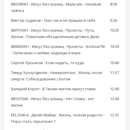
BBS08047 - Иисус без границ - Мальчик - половая
8:58
тряпка
Виктор Судаков - Они так и не пришли в себя
9:26
BBP01001 - Иисус без границ - Проекты - Путь
10:35
Жизни - Помогаем обездоленным детям в Дели
BBM00301 - Иисус без границ - Проекты - БогБлагТВ
10:39
- Телеканал о любви, надежде и вере
Сергей Лукьянов - Если падать, то куда
10:40
Тимур Хуснутдинов - Невероятное - Жизнь после
11:37
смерти. Собеседование с Богом
Валерий Короп - В Твоём святом присутствии
12:00
BBS07040 - Иисус без границ - Нет Слова - нет
12:04
жизни
EEL1540-4 - Джойс Майер - Жизнь, полная радости -
12:33
Пора стать серьёзнее 1