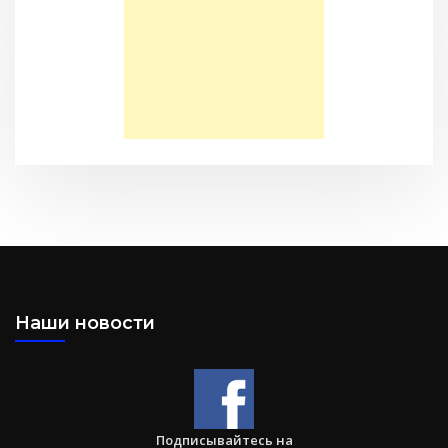
Сарон — Детский дом для обездоленных детей в
Карнатаке
Послание к Колоссянам
Наши новости
Два часа, которые изменили жизнь буддистского монаха
(Стэн и Лана — Иисус без границ) (BBS05030)
Подписывайтесь на