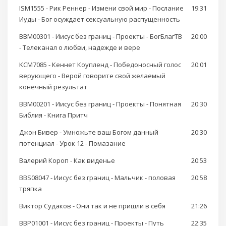
ISM1555 - Рик Реннер - Измени свой мир - Послание
19:31
Иуды - Бог осуждает сексуальную распущенность
BBM00301 - Иисус без границ - Проекты - БогБлагТВ
20:00
- Телеканал о любви, надежде и вере
KCM7085 - Кеннет Коупленд - Победоносный голос
20:01
верующего - Верой говорите свой желаемый
конечный результат
BBM00201 - Иисус без границ - Проекты - Понятная
20:30
Библия - Книга Притч
Джон Бивер - Умножьте ваш Богом данный
20:30
потенциал - Урок 12 - Помазание
Валерий Короп - Как виденье
20:53
BBS08047 - Иисус без границ - Мальчик - половая
20:58
тряпка
Виктор Судаков - Они так и не пришли в себя
21:26
BBP01001 - Иисус без границ - Проекты - Путь
22:35