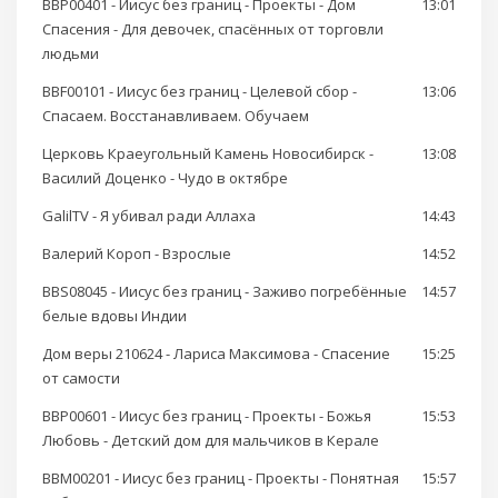
BBP00401 - Иисус без границ - Проекты - Дом
13:01
Спасения - Для девочек, спасённых от торговли
людьми
BBF00101 - Иисус без границ - Целевой сбор -
13:06
Спасаем. Восстанавливаем. Обучаем
Церковь Краеугольный Камень Новосибирск -
13:08
Василий Доценко - Чудо в октябре
GalilTV - Я убивал ради Аллаха
14:43
Валерий Короп - Взрослые
14:52
BBS08045 - Иисус без границ - Заживо погребённые
14:57
белые вдовы Индии
Дом веры 210624 - Лариса Максимова - Спасение
15:25
от самости
BBP00601 - Иисус без границ - Проекты - Божья
15:53
Любовь - Детский дом для мальчиков в Керале
BBM00201 - Иисус без границ - Проекты - Понятная
15:57