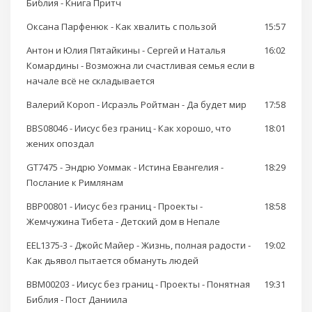
Библия - Книга Притч
Оксана Парфенюк - Как хвалить с пользой
15:57
Антон и Юлия Пятайкины - Сергей и Наталья
16:02
Комардины - Возможна ли счастливая семья если в
начале всё не складывается
Валерий Короп - Исраэль Ройтман - Да будет мир
17:58
BBS08046 - Иисус без границ - Как хорошо, что
18:01
жених опоздал
GT7475 - Эндрю Уоммак - Истина Евангелия -
18:29
Послание к Римлянам
BBP00801 - Иисус без границ - Проекты -
18:58
Жемчужина Тибета - Детский дом в Непале
EEL1375-3 - Джойс Майер - Жизнь, полная радости -
19:02
Как дьявол пытается обмануть людей
BBM00203 - Иисус без границ - Проекты - Понятная
19:31
Библия - Пост Даниила