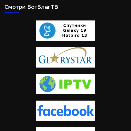
Смотри БогБлагТВ