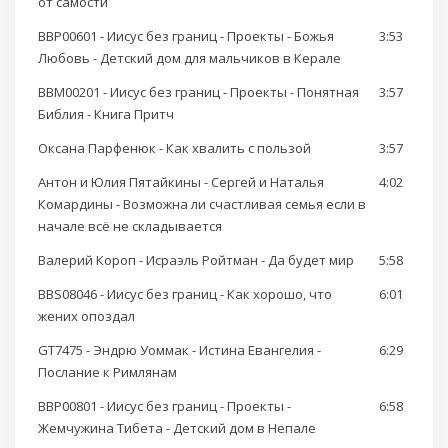
от самости
BBP00601 - Иисус без границ - Проекты - Божья
3:53
Любовь - Детский дом для мальчиков в Керале
BBM00201 - Иисус без границ - Проекты - Понятная
3:57
Библия - Книга Притч
Оксана Парфенюк - Как хвалить с пользой
3:57
Антон и Юлия Пятайкины - Сергей и Наталья
4:02
Комардины - Возможна ли счастливая семья если в
начале всё не складывается
Валерий Короп - Исраэль Ройтман - Да будет мир
5:58
BBS08046 - Иисус без границ - Как хорошо, что
6:01
жених опоздал
GT7475 - Эндрю Уоммак - Истина Евангелия -
6:29
Послание к Римлянам
BBP00801 - Иисус без границ - Проекты -
6:58
Жемчужина Тибета - Детский дом в Непале