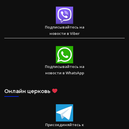
Друзья Иисуса — Детское служение в Вишакхапатнаме
Подписывайтесь на
новости в Viber
1 Послание к Коринфянам
Подписывайтесь на
новости в WhatsApp
Онлайн церковь
Присоединяйтесь к