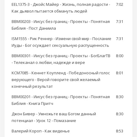
EEL1375-3 - Джойс Майер - Жизнь, полная радости -
7:02
Как дьявол пытается обмануть людей
BBM00203 - Иисус без границ - Проекты - Понятная
7:31
Библия - Пост Даниила
ISM1555 - Рик Реннер - Измени свой мир - Послание
7:31
Иуды - Бог осуждает сексуальную распущенность
BBM00301 - Иисус без границ - Проекты - БогБлагТВ
8:00
- Телеканал о любви, надежде и вере
KCM7085 - Кеннет Коупленд - Победоносный голос
8:01
верующего - Верой говорите свой желаемый
конечный результат
BBM00201 - Иисус без границ - Проекты - Понятная
8:30
Библия - Книга Притч
Джон Бивер - Умножьте ваш Богом данный
8:30
потенциал - Урок 12 - Помазание
Валерий Короп - Как виденье
8:53