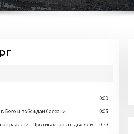
рг
0:00
я в Боге и побеждай болезни
0:05
олная радости - Противостаньте дьяволу,
0:33