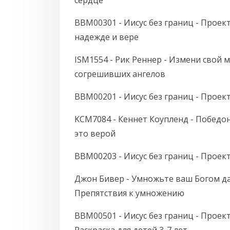
сердце
BBM00301 - Иисус без границ - Проект
надежде и вере
ISM1554 - Рик Реннер - Измени свой 
согрешивших ангелов
BBM00201 - Иисус без границ - Проек
KCM7084 - Кеннет Коупленд - Победо
это верой
BBM00203 - Иисус без границ - Проек
Джон Бивер - Умножьте ваш Богом дан
Препятствия к умножению
BBM00501 - Иисус без границ - Проект