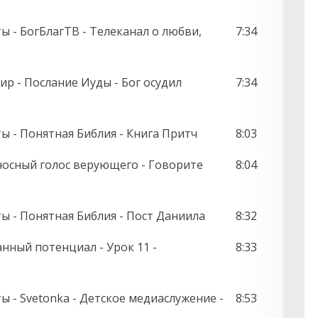
ы - БогБлагТВ - Телеканал о любви,
7:34
мир - Послание Иуды - Бог осудил
7:34
ты - Понятная Библия - Книга Притч
8:03
носный голос верующего - Говорите
8:04
ты - Понятная Библия - Пост Даниила
8:32
ный потенциал - Урок 11 -
8:33
ы - Svetonka - Детское медиаслужение -
8:53