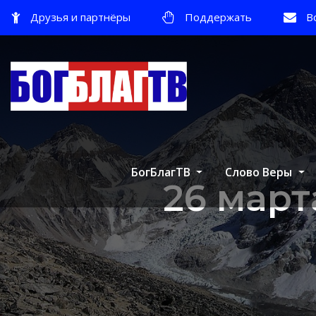
Друзья и партнёры
Поддержать
В
БогБлагТВ
Слово Веры
26 мар