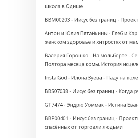
школа в Одише
BBM00203 - Иисус без границ - Проек
Антон и Юлия Пятайкины - Глеб и Кар
женском здоровье и хитростях от ма
Валерия Горошко - На мольберте - Сер
Полтора месяца комы. История исцел
InstalGod - Илона Зуева - Паду на кол
BBS07038 - Иисус без границ - Когда 
GT7474 - Эндрю Уоммак - Истина Еван
BBP00401 - Иисус без границ - Проект
спасённых от торговли людьми