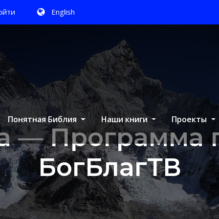
ойти
English
Понятная Библия
Наши книги
Проекты
та — Программа 
БогБлагТВ