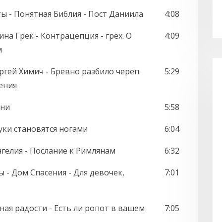
ты - Понятная Библия - Пост Даниила
4:08
ина Грек - Контрацепция - грех. О
4:09
м
гей Химич - Бревно разбило череп.
5:29
ения
ени
5:58
руки становятся ногами
6:04
гелия - Послание к Римлянам
6:32
ы - Дом Спасения - Для девочек,
7:01
лная радости - Есть ли ропот в вашем
7:05