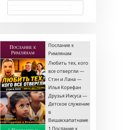
Послание к
Римлянам
Любить тех, кого
все отвергли —
Стэн и Лана —
Илья Корефан
Друзья Иисуса —
Детское служение
в
Вишакхапатнаме
1 Послание к
Коринфянам