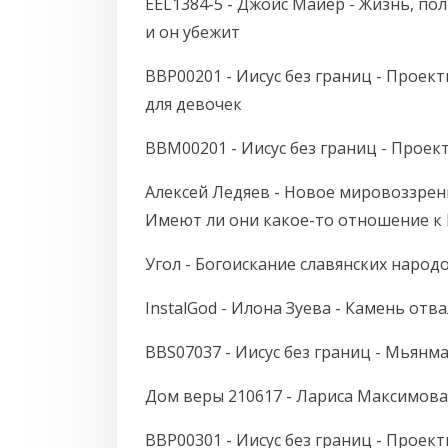
EEL1384-5 - Джойс Майер - Жизнь, п
и он убежит
BBP00201 - Иисус без границ - Проекты
для девочек
BBM00201 - Иисус без границ - Проек
Алексей Ледяев - Новое мировоззрени
Имеют ли они какое-то отношение к
Угол - Богоискание славянских народо
InstalGod - Илона Зуева - Камень отв
BBS07037 - Иисус без границ - Мьянма
Дом веры 210617 - Лариса Максимова 
BBP00301 - Иисус без границ - Проек