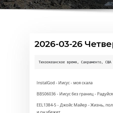
2026-03-26 Четве
Тихоокеанское время, Сакраменто, США
InstalGod - Иисус - моя скала
BBS06036 - Иисус без границ - Радуйс
EEL1384-5 - Джойс Майер - Жизнь, п
и он убежит