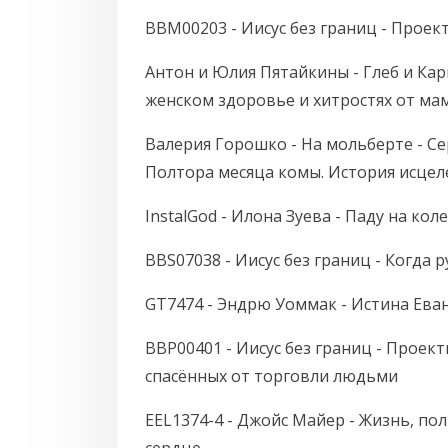
BBM00203 - Иисус без границ - Проек
Антон и Юлия Пятайкины - Глеб и Кар
женском здоровье и хитростях от ма
Валерия Горошко - На мольберте - Сер
Полтора месяца комы. История исцел
InstalGod - Илона Зуева - Паду на кол
BBS07038 - Иисус без границ - Когда 
GT7474 - Эндрю Уоммак - Истина Еван
BBP00401 - Иисус без границ - Проект
спасённых от торговли людьми
EEL1374-4 - Джойс Майер - Жизнь, по