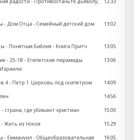
олная радости - Противостаньте дьяволу,
12:33
 - Дом Отца - Семейный детский дом
13:02
ты - Понятная Библия - Книга Притч
13:05
е - 25-18 - Египетские пирамиды.
13:06
 Израилю
в 4 - Петр 1. Церковь под скипетром
14:09
ален
14:56
 - страна, где убивают христиан
15:00
- Жить из покоя
15:29
ты - Еммануил - Общеобразовательная
16:05