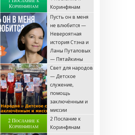
Пусть он в меня
не влюбится —
Невероятная
история Стэна и
Ланы Путаловых
— Пятайкины
Свет для народов
— Детское
служение,
помощь
заключённым и
миссии
2 Послание к
Коринфянам
Запретный Иисус
(Стэн и Лана —