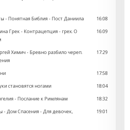
ты - Понятная Библия - Пост Даниила
16:08
ина Грек - Контрацепция - грех. О
16:09
м
гей Химич - Бревно разбило череп.
17:29
ения
ени
17:58
руки становятся ногами
18:04
гелия - Послание к Римлянам
18:32
ы - Дом Спасения - Для девочек,
19:01