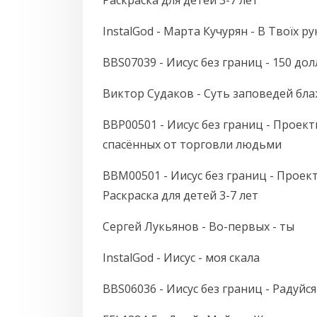
Раскраска для детей 3-7 лет
InstalGod - Марта Кучурян - В Твоїх ру
BBS07039 - Иисус без границ - 150 д
Виктор Судаков - Суть заповедей бл
BBP00501 - Иисус без границ - Проект
спасённых от торговли людьми
BBM00501 - Иисус без границ - Проект
Раскраска для детей 3-7 лет
Сергей Лукьянов - Во-первых - ты
InstalGod - Иисус - моя скала
BBS06036 - Иисус без границ - Радуйс