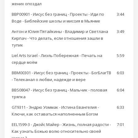
жених опоздал
BBP00901 - Иисус без границ - Проекты - Иди по
3:44
Воде - Библейские школы и миссия в Мьянме
Антон и Юлия Пятайкины - Владимир и Светлана
3:49
Кирпач - Что делать, если отношения зашли в
тупик
Liel Arts Israel - Лиэль Побережная - Печать на
5:59
сердце моём
BBM00301 - Иисус без границ - Проекты - БогБлагТВ
6:03
- Телеканал о любви, надежде и вере
BBS08047 - Иисус без границ - Мальчик - половая
6:04
тряпка
GT9311 - Эндрю Уоммак - Истина Евангелия -
6:33
Ключи, как оставаться наполненным Богом
EEL1599-3 - Джойс Майер - Жизнь, полная радости -
7:01
Как узнать Божью волю относительно своей