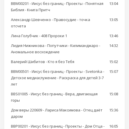
BBM00201 - Иисус без границ - Проекты - Понятная
13:04
Библия - Книга Притч
Александр Шевченко - Правосудие - точка
13:05
отсчета
Лина Голубчик - 408 Пророки 1
13:46
Лидия Нижникова - Попутчики - Килиманджаро -
14:32
Аномальное восхождение
Валерий Шибитов - Кто я без Тебя
15:02
BBM00501 - Иисус без границ - Проекты - Svetonka -
15:07
Детское медиаслужение - Раскраска для детей 3-7
лет
BBS01005 - Иисус без границ - Вера, двигающая
15:08
горы
Дом веры 220609 - Лариса Максимова - Отец даёт
15:36
даром
BBP00201 - Иисус без границ - Проекты - Дом Отца -
16:05