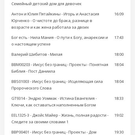
Семейный детский дом для девочек
Антон и Юлия Пятайкины - Игорь и Анастасия
16:09
Юрченко - О чистоте до брака, разнице в
возрасте и как жена работала за двоих
Бог есть - Нила Мания - О пути к Богу, анарексии и
17:43
о настоящем успехе
Валерий Шибитов - Милая
18:00
BBM00203 - Иисус без границ - Проекты - Понятная
18:04
Библия - Пост Даниила
BBS01003 - Иисус без границ - Исцеляющая сила
18:04
Пророческого Слова
GT9314 - Эндрю Уоммак - Истина Евангелия -
18:33
Ключи, как оставаться наполненным Богом
EEL1325-3 - Джойс Майер - Жизнь, полная радости -
19:02
Следите за своими словами 1
BBP00401 - Иисус без границ - Проекты - Дом
19:30