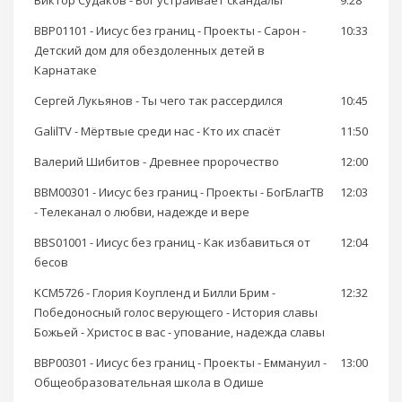
Виктор Судаков - Бог устраивает скандалы
9:28
BBP01101 - Иисус без границ - Проекты - Сарон -
10:33
Детский дом для обездоленных детей в
Карнатаке
Сергей Лукьянов - Ты чего так рассердился
10:45
GalilTV - Мёртвые среди нас - Кто их спасёт
11:50
Валерий Шибитов - Древнее пророчество
12:00
BBM00301 - Иисус без границ - Проекты - БогБлагТВ
12:03
- Телеканал о любви, надежде и вере
BBS01001 - Иисус без границ - Как избавиться от
12:04
бесов
KCM5726 - Глория Коупленд и Билли Брим -
12:32
Победоносный голос верующего - История славы
Божьей - Христос в вас - упование, надежда славы
BBP00301 - Иисус без границ - Проекты - Еммануил -
13:00
Общеобразовательная школа в Одише