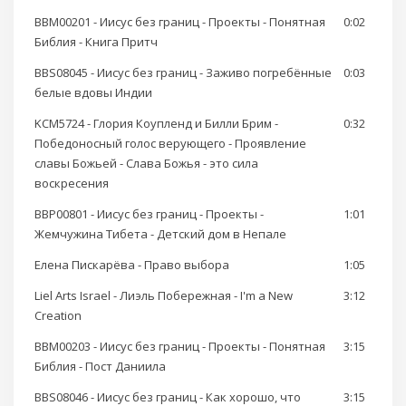
BBM00201 - Иисус без границ - Проекты - Понятная
0:02
Библия - Книга Притч
BBS08045 - Иисус без границ - Заживо погребённые
0:03
белые вдовы Индии
KCM5724 - Глория Коупленд и Билли Брим -
0:32
Победоносный голос верующего - Проявление
славы Божьей - Слава Божья - это сила
воскресения
BBP00801 - Иисус без границ - Проекты -
1:01
Жемчужина Тибета - Детский дом в Непале
Елена Пискарёва - Право выбора
1:05
Liel Arts Israel - Лиэль Побережная - I'm a New
3:12
Creation
BBM00203 - Иисус без границ - Проекты - Понятная
3:15
Библия - Пост Даниила
BBS08046 - Иисус без границ - Как хорошо, что
3:15