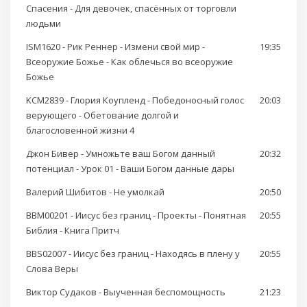
Спасения - Для девочек, спасённых от торговли
людьми
ISM1620 - Рик Реннер - Измени свой мир -
19:35
Всеоружие Божье - Как облечься во всеоружие
Божье
KCM2839 - Глория Коупленд - Победоносный голос
20:03
верующего - Обетование долгой и
благословенной жизни 4
Джон Бивер - Умножьте ваш Богом данный
20:32
потенциал - Урок 01 - Ваши Богом данные дары
Валерий Шибитов - Не умолкай
20:50
BBM00201 - Иисус без границ - Проекты - Понятная
20:55
Библия - Книга Притч
BBS02007 - Иисус без границ - Находясь в плену у
20:55
Слова Веры
Виктор Судаков - Выученная беспомощность
21:23