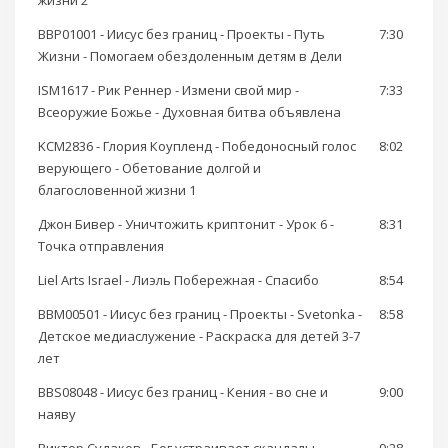
жизни 2
BBP01001 - Иисус без границ - Проекты - Путь
7:30
Жизни - Помогаем обездоленным детям в Дели
ISM1617 - Рик Реннер - Измени свой мир -
7:33
Всеоружие Божье - Духовная битва объявлена
KCM2836 - Глория Коупленд - Победоносный голос
8:02
верующего - Обетование долгой и
благословенной жизни 1
Джон Бивер - Уничтожить криптонит - Урок 6 -
8:31
Точка отправления
Liel Arts Israel - Лиэль Побережная - Спасибо
8:54
BBM00501 - Иисус без границ - Проекты - Svetonka -
8:58
Детское медиаслужение - Раскраска для детей 3-7
лет
BBS08048 - Иисус без границ - Кения - во сне и
9:00
наяву