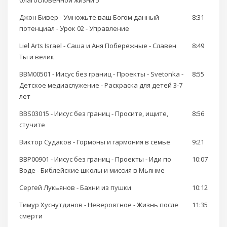
благословенной жизни 5
Джон Бивер - Умножьте ваш Богом данный
8:31
потенциал - Урок 02 - Управление
Liel Arts Israel - Саша и Аня Побережные - Славен
8:49
Ты и велик
BBM00501 - Иисус без границ - Проекты - Svetonka -
8:55
Детское медиаслужение - Раскраска для детей 3-7
лет
BBS03015 - Иисус без границ - Просите, ищите,
8:56
стучите
Виктор Судаков - Гормоны и гармония в семье
9:21
BBP00901 - Иисус без границ - Проекты - Иди по
10:07
Воде - Библейские школы и миссия в Мьянме
Сергей Лукьянов - Бахни из пушки
10:12
Тимур Хуснутдинов - Невероятное - Жизнь после
11:35
смерти