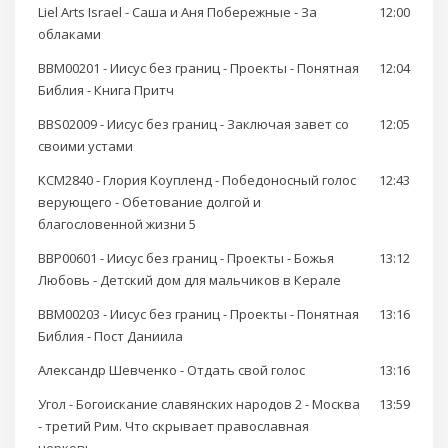
Liel Arts Israel - Саша и Аня Побережные - За
12:00
облаками
BBM00201 - Иисус без границ - Проекты - Понятная
12:04
Библия - Книга Притч
BBS02009 - Иисус без границ - Заключая завет со
12:05
своими устами
KCM2840 - Глория Коупленд - Победоносный голос
12:43
верующего - Обетование долгой и
благословенной жизни 5
BBP00601 - Иисус без границ - Проекты - Божья
13:12
Любовь - Детский дом для мальчиков в Керале
BBM00203 - Иисус без границ - Проекты - Понятная
13:16
Библия - Пост Даниила
Александр Шевченко - Отдать свой голос
13:16
Угол - Богоискание славянских народов 2 - Москва
13:59
- третий Рим. Что скрывает православная