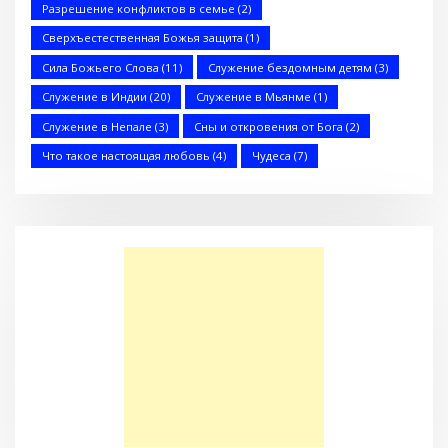
Разрешение конфликтов в семье
(2)
Сверхъестественная Божья защита
(1)
Послание к Филиппийцам
Сила Божьего Слова
(11)
Служение бездомным детям
(3)
Служение в Индии
(20)
Служение в Мьянме
(1)
Служение в Непале
(3)
Сны и откровения от Бога
(2)
Что такое настоящая любовь
(4)
Чудеса
(7)
Большая потеря или большое приобретение?
Сарон — Детский дом для обездоленных детей в
Карнатаке