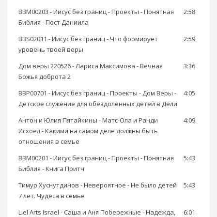
BBM00203 - Иисус без границ - Проекты - Понятная
2:58
Библия - Пост Даниила
BBS02011 - Иисус без границ - Что формирует
2:59
уровень твоей веры
Дом веры 220526 - Лариса Максимова - Вечная
3:36
Божья доброта 2
BBP00701 - Иисус без границ - Проекты - Дом Веры -
4:05
Детское служение для обездоленных детей в Дели
Антон и Юлия Пятайкины - Матс-Ола и Ранди
4:09
Исхоел - Какими на самом деле должны быть
отношения в семье
BBM00201 - Иисус без границ - Проекты - Понятная
5:43
Библия - Книга Притч
Тимур Хуснутдинов - Невероятное - Не было детей
5:43
7 лет. Чудеса в семье
Liel Arts Israel - Саша и Аня Побережные - Надежда,
6:01