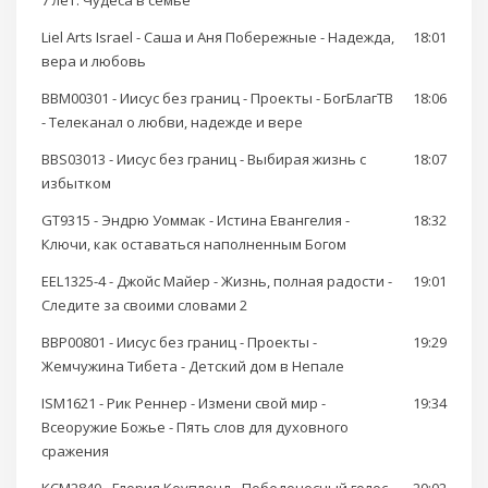
7 лет. Чудеса в семье
Liel Arts Israel - Саша и Аня Побережные - Надежда,
18:01
вера и любовь
BBM00301 - Иисус без границ - Проекты - БогБлагТВ
18:06
- Телеканал о любви, надежде и вере
BBS03013 - Иисус без границ - Выбирая жизнь с
18:07
избытком
GT9315 - Эндрю Уоммак - Истина Евангелия -
18:32
Ключи, как оставаться наполненным Богом
EEL1325-4 - Джойс Майер - Жизнь, полная радости -
19:01
Следите за своими словами 2
BBP00801 - Иисус без границ - Проекты -
19:29
Жемчужина Тибета - Детский дом в Непале
ISM1621 - Рик Реннер - Измени свой мир -
19:34
Всеоружие Божье - Пять слов для духовного
сражения