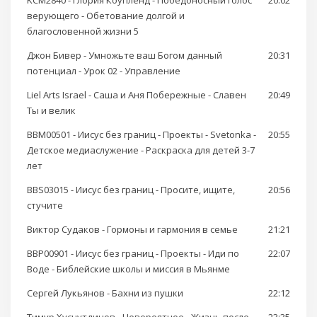
KCM2840 - Глория Коупленд - Победоносный голос
20:02
верующего - Обетование долгой и
благословенной жизни 5
Джон Бивер - Умножьте ваш Богом данный
20:31
потенциал - Урок 02 - Управление
Liel Arts Israel - Саша и Аня Побережные - Славен
20:49
Ты и велик
BBM00501 - Иисус без границ - Проекты - Svetonka -
20:55
Детское медиаслужение - Раскраска для детей 3-7
лет
BBS03015 - Иисус без границ - Просите, ищите,
20:56
стучите
Виктор Судаков - Гормоны и гармония в семье
21:21
BBP00901 - Иисус без границ - Проекты - Иди по
22:07
Воде - Библейские школы и миссия в Мьянме
Сергей Лукьянов - Бахни из пушки
22:12