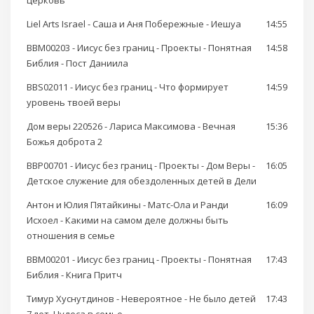
церковь
Liel Arts Israel - Саша и Аня Побережные - Иешуа
14:55
BBM00203 - Иисус без границ - Проекты - Понятная
14:58
Библия - Пост Даниила
BBS02011 - Иисус без границ - Что формирует
14:59
уровень твоей веры
Дом веры 220526 - Лариса Максимова - Вечная
15:36
Божья доброта 2
BBP00701 - Иисус без границ - Проекты - Дом Веры -
16:05
Детское служение для обездоленных детей в Дели
Антон и Юлия Пятайкины - Матс-Ола и Ранди
16:09
Исхоел - Какими на самом деле должны быть
отношения в семье
BBM00201 - Иисус без границ - Проекты - Понятная
17:43
Библия - Книга Притч
Тимур Хуснутдинов - Невероятное - Не было детей
17:43