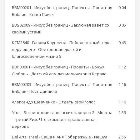
BBM00201 - Иисус без границ - Проекты - Понятная
0:04
Библия - Книга Притч
BBS02009 - Иисус без границ - Заключая завет со
0:05
своими устами
KCM2840 - Глория Коупленд - Победоносный голос
0:43
верующего - Обетование долгой и
благословенной жизни 5
BBP00601 - Иисус без границ - Проекты - Божья
1:12
Любовь - Детский дом для мальчиков в Керале
BBM00203 - Иисус без границ - Проекты - Понятная
1:16
Библия - Пост Даниила
Александр Шевченко - Отдать свой голос
1:16
Угол - Богоискание славянских народов 2 - Москва
1:59
- третий Рим. Что скрывает православная
церковь
Liel Arts Israel - Саша и Аня Побережные - Иешуа
2:55