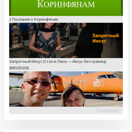
2 Послание к Коринфянам
Запретный Иисус (Стэн и Лана — Иисус без границ)
(BBS05029)
Иди по Воде — Библейские школы и миссия в Кении