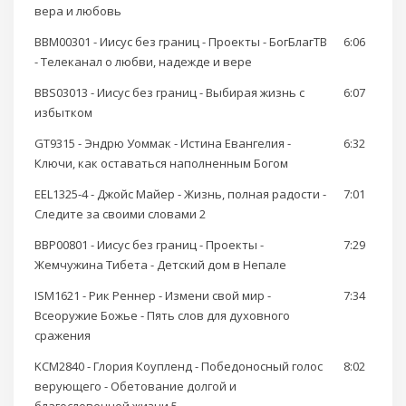
вера и любовь
BBM00301 - Иисус без границ - Проекты - БогБлагТВ
6:06
- Телеканал о любви, надежде и вере
BBS03013 - Иисус без границ - Выбирая жизнь с
6:07
избытком
GT9315 - Эндрю Уоммак - Истина Евангелия -
6:32
Ключи, как оставаться наполненным Богом
EEL1325-4 - Джойс Майер - Жизнь, полная радости -
7:01
Следите за своими словами 2
BBP00801 - Иисус без границ - Проекты -
7:29
Жемчужина Тибета - Детский дом в Непале
ISM1621 - Рик Реннер - Измени свой мир -
7:34
Всеоружие Божье - Пять слов для духовного
сражения
KCM2840 - Глория Коупленд - Победоносный голос
8:02
верующего - Обетование долгой и