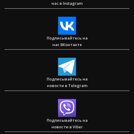
нас в Instagram
Послание к Римлянам
Подписывайтесь на
нас ВКонтакте
Любить тех, кого все отвергли — Стэн и Лана — Илья
Корефан
Подписывайтесь на
новости в Telegram
Друзья Иисуса — Детское служение в Вишакхапатнаме
Подписывайтесь на
новости в Viber