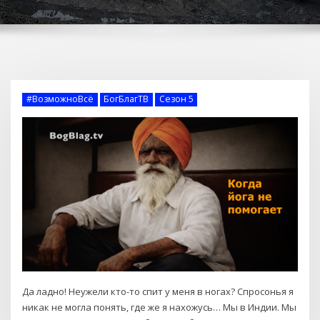
#ВозможноВсё
БогБлагТВ
Сезон 5
Да ладно! Неужели кто-то спит у меня в ногах? Спросонья я
никак не могла понять, где же я нахожусь… Мы в Индии. Мы