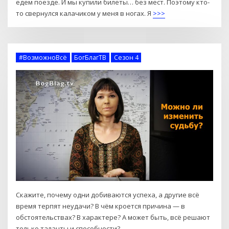
едем поезде. И мы купили билеты… без мест. Поэтому кто-
то свернулся калачиком у меня в ногах. Я
>>>
#ВозможноВсё
БогБлагТВ
Сезон 4
Скажите, почему одни добиваются успеха, а другие всё
время терпят неудачи? В чём кроется причина — в
обстоятельствах? В характере? А может быть, всё решают
только таланты и способности?